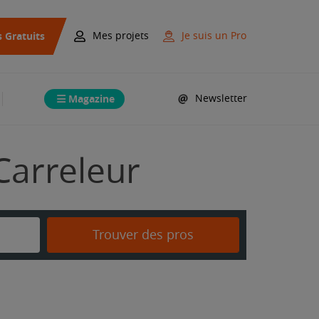
s Gratuits
Mes projets
Je suis un Pro
Magazine
Newsletter
Carreleur
Trouver des pros