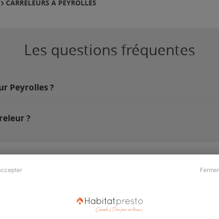
CARRELEURS À PEYROLLES
Les questions fréquentes
ur Peyrolles ?
releur ?
accepter
Fermer
Presse & Partenaires
À propos
Revue de presse
Qui sommes nous ?
he
Kit média
Recrutement