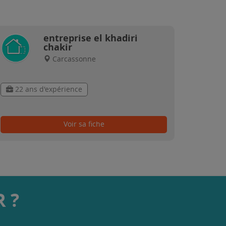
entreprise el khadiri
chakir
Carcassonne
22 ans d'expérience
Voir sa fiche
 ?