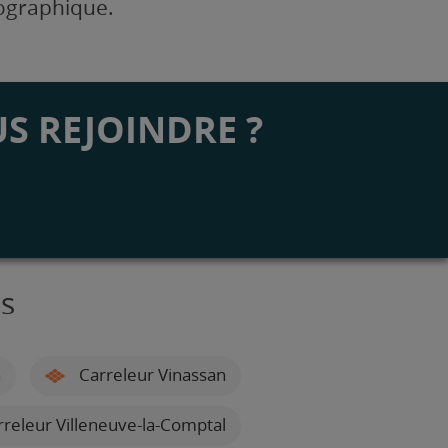
éographique.
S REJOINDRE ?
es
n
Carreleur Vinassan
releur Villeneuve-la-Comptal