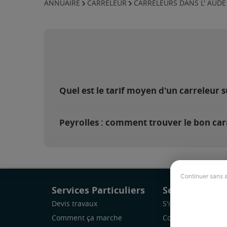
ANNUAIRE
CARRELEUR
CARRELEURS DANS L' AUDE
Quel est le tarif moyen d'un carreleur s
Peyrolles : comment trouver le bon car
Continuer sans 
Services Particuliers
Services Pro
Devis travaux
S'inscrire
Comment ça marche
Comment ça marc