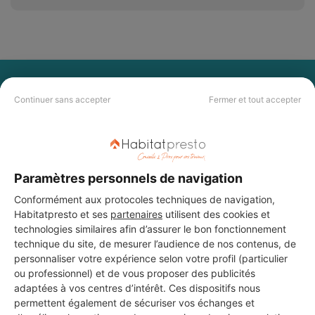
PAS LE TEMPS DE
Continuer sans accepter
Fermer et tout accepter
CHERCHER ?
Vous souhaitez réaliser des travaux et ne savez quel professionnel
choisir ? Demandez des devis travaux
auprès de notre réseau de 5 000
Paramètres personnels de navigation
professionnels partout en France.
Conformément aux protocoles techniques de navigation,
Habitatpresto et ses
partenaires
utilisent des cookies et
technologies similaires afin d’assurer le bon fonctionnement
technique du site, de mesurer l’audience de nos contenus, de
personnaliser votre expérience selon votre profil (particulier
ou professionnel) et de vous proposer des publicités
DEMANDER UN DEVIS
adaptées à vos centres d’intérêt. Ces dispositifs nous
permettent également de sécuriser vos échanges et