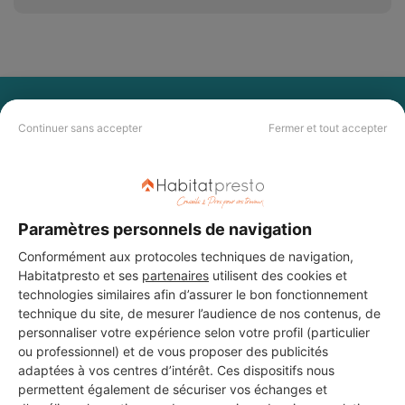
PAS LE TEMPS DE
Continuer sans accepter
Fermer et tout accepter
CHERCHER ?
Vous souhaitez réaliser des travaux et ne savez quel professionnel
choisir ? Demandez des devis travaux
auprès de notre réseau de 5 000
Paramètres personnels de navigation
professionnels partout en France.
Conformément aux protocoles techniques de navigation,
Habitatpresto et ses
partenaires
utilisent des cookies et
technologies similaires afin d’assurer le bon fonctionnement
technique du site, de mesurer l’audience de nos contenus, de
personnaliser votre expérience selon votre profil (particulier
ou professionnel) et de vous proposer des publicités
DEMANDER UN DEVIS
adaptées à vos centres d’intérêt. Ces dispositifs nous
permettent également de sécuriser vos échanges et