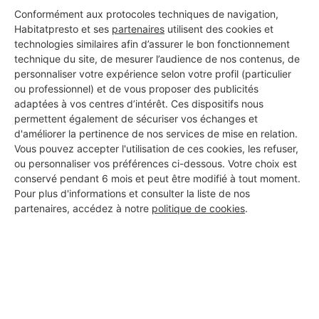
Conformément aux protocoles techniques de navigation,
Habitatpresto et ses
partenaires
utilisent des cookies et
Les 1 autres Carreleurs pour
technologies similaires afin d’assurer le bon fonctionnement
technique du site, de mesurer l’audience de nos contenus, de
vos travaux à Villautou
personnaliser votre expérience selon votre profil (particulier
ou professionnel) et de vous proposer des publicités
adaptées à vos centres d’intérêt. Ces dispositifs nous
permettent également de sécuriser vos échanges et
Martinez miguel
d'améliorer la pertinence de nos services de mise en relation.
Villautou
Vous pouvez accepter l'utilisation de ces cookies, les refuser,
ou personnaliser vos préférences ci-dessous. Votre choix est
conservé pendant 6 mois et peut être modifié à tout moment.
18 ans d'expérience
Pour plus d'informations et consulter la liste de nos
partenaires, accédez à notre
politique de cookies
.
Voir sa fiche
PROFESSIONNEL, VOUS