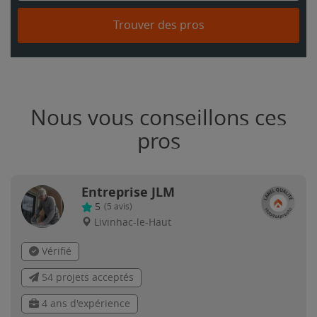
Trouver des pros
Nous vous conseillons ces
pros
Entreprise JLM
5
(
5
avis)
Livinhac-le-Haut
Vérifié
54 projets acceptés
4 ans d'expérience