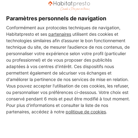
Paramètres personnels de navigation
Conformément aux protocoles techniques de navigation,
Les 1 autres Carreleurs pour
Habitatpresto et ses
partenaires
utilisent des cookies et
vos travaux à Anglars-Saint-
technologies similaires afin d’assurer le bon fonctionnement
technique du site, de mesurer l’audience de nos contenus, de
Félix
personnaliser votre expérience selon votre profil (particulier
ou professionnel) et de vous proposer des publicités
adaptées à vos centres d’intérêt. Ces dispositifs nous
permettent également de sécuriser vos échanges et
legendservices
d'améliorer la pertinence de nos services de mise en relation.
Anglars-Saint-Félix
Vous pouvez accepter l'utilisation de ces cookies, les refuser,
ou personnaliser vos préférences ci-dessous. Votre choix est
conservé pendant 6 mois et peut être modifié à tout moment.
7 ans d'expérience
Pour plus d'informations et consulter la liste de nos
partenaires, accédez à notre
politique de cookies
.
Voir sa fiche