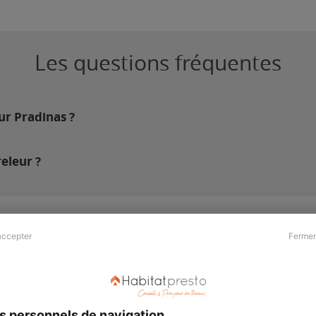
Les questions fréquentes
ur Pradinas ?
eleur ?
accepter
Fermer
Presse & Partenaires
À propos
Revue de presse
Qui sommes nous ?
he
Kit média
Recrutement
s personnels de navigation
Témoignages