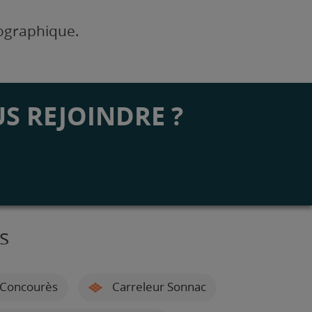
éographique.
S REJOINDRE ?
s
-Concourès
Carreleur Sonnac