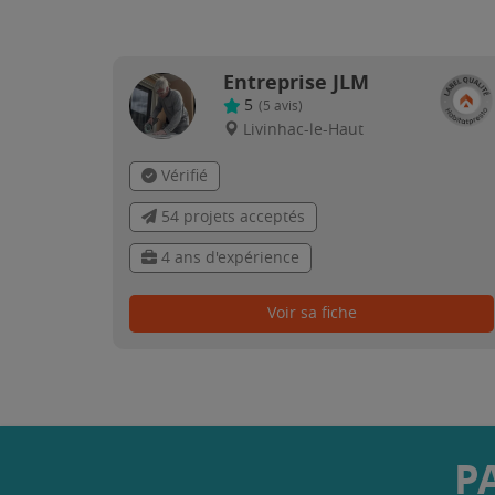
Entreprise JLM
5
(
5
avis)
Livinhac-le-Haut
Vérifié
54 projets acceptés
4 ans d'expérience
Voir sa fiche
P