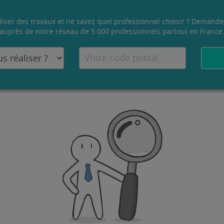
liser des travaux et ne savez quel professionnel choisir ? Demande
auprès de notre réseau de 5 000 professionnels partout en France