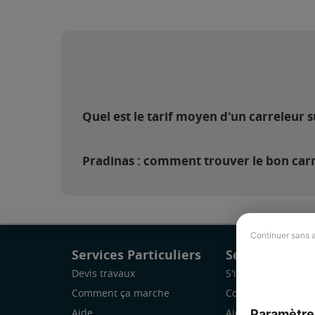
Quel est le tarif moyen d'un carreleur s
Pradinas : comment trouver le bon carr
Continuer sans 
Services Particuliers
Services Pro
Devis travaux
S'inscrire
Comment ça marche
Comment ça marc
Paramètre
Aide
Aide