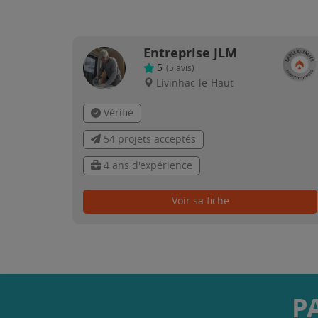
Entreprise JLM
5
(
5
avis)
Livinhac-le-Haut
Vérifié
54 projets acceptés
4 ans d'expérience
Voir sa fiche
P