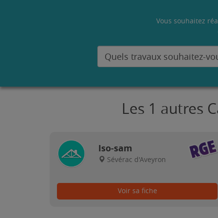
Vous souhaitez réa
Les 1 autres C
Iso-sam
Sévérac d'Aveyron
Voir sa fiche