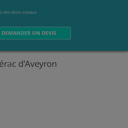
z des devis travaux
.
DEMANDER UN DEVIS
vérac d'Aveyron