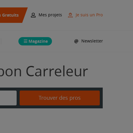
s Gratuits
Mes projets
Je suis un Pro
Magazine
Newsletter
 bon Carreleur
Trouver des pros