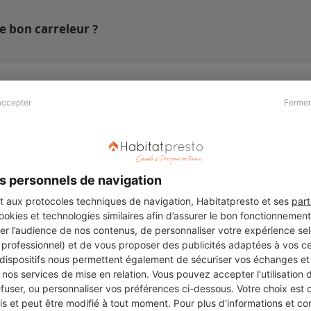
e bon carreleur ?
accepter
Fermer
Presse & Partenaires
À propos
Revue de presse
Qui sommes nous ?
he
Kit média
Recrutement
s personnels de navigation
Témoignages
Légal
aux protocoles techniques de navigation, Habitatpresto et ses
part
cookies et technologies similaires afin d’assurer le bon fonctionnemen
Charte cookies
er l’audience de nos contenus, de personnaliser votre expérience selo
ers
u professionnel) et de vous proposer des publicités adaptées à vos c
 dispositifs nous permettent également de sécuriser vos échanges et 
nos services de mise en relation. Vous pouvez accepter l'utilisation 
efuser, ou personnaliser vos préférences ci-dessous. Votre choix est
Suivez-nous
 et peut être modifié à tout moment. Pour plus d'informations et cons