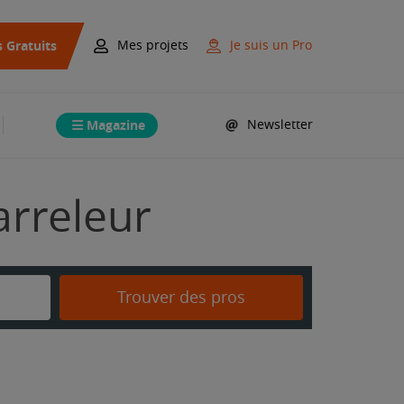
s Gratuits
Mes projets
Je suis un Pro
Magazine
Newsletter
arreleur
Trouver des pros