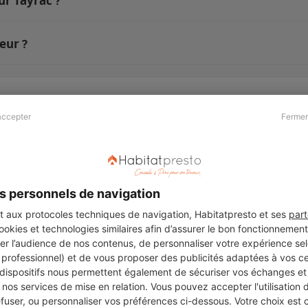
ur Tayrac ?
eur ?
accepter
Fermer
Presse & Partenaires
À propos
Revue de presse
Qui sommes nous ?
he
Kit média
Recrutement
s personnels de navigation
Témoignages
Légal
aux protocoles techniques de navigation, Habitatpresto et ses
part
cookies et technologies similaires afin d’assurer le bon fonctionnemen
Charte cookies
er l’audience de nos contenus, de personnaliser votre expérience selo
ers
u professionnel) et de vous proposer des publicités adaptées à vos c
 dispositifs nous permettent également de sécuriser vos échanges et 
nos services de mise en relation. Vous pouvez accepter l'utilisation 
efuser, ou personnaliser vos préférences ci-dessous. Votre choix est