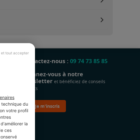
 et tout accepter
Contactez-nous :
09 74 73 85 85
Abonnez-vous à notre
newsletter
et bénéficiez de conseils
gratuits
enaires
t technique du
Je m'inscris
n votre profil
entres
d'améliorer la
de ces
 conservé