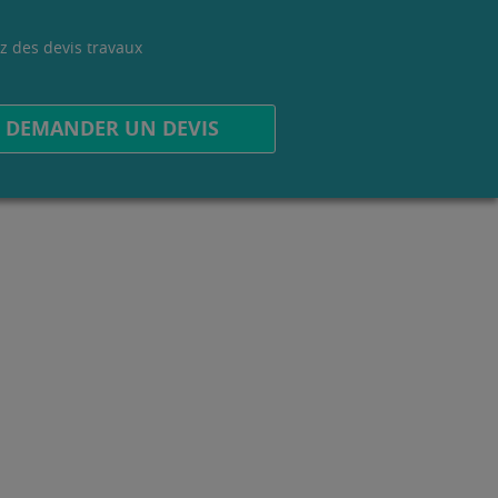
z des devis travaux
.
DEMANDER UN DEVIS