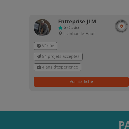
Entreprise JLM
5
(
5
avis)
Livinhac-le-Haut
Vérifié
54 projets acceptés
4 ans d'expérience
Voir sa fiche
P