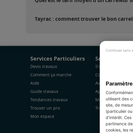
Quel est le tarif moyen d'un carreleur s
Tayrac : comment trouver le bon carrel
Continuer sans 
Services Particuliers
Services Pro
Devis travaux
S'inscrire
Comment ça marche
Comment ça marc
Paramètre
Aide
Aide
Guide travaux
Application Mobile
Conformément 
utilisent des 
Tendances travaux
Mon espace
site, de mesur
Trouver un pro
Trouver des chanti
(particulier o
Mon espace
d’intérêt. Ces
pertinence de 
cookies, les r