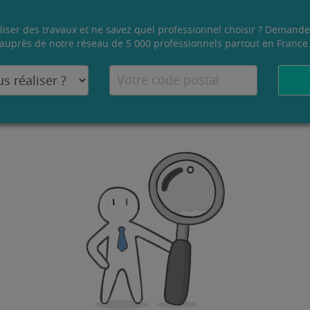
liser des travaux et ne savez quel professionnel choisir ? Demande
auprès de notre réseau de 5 000 professionnels partout en France