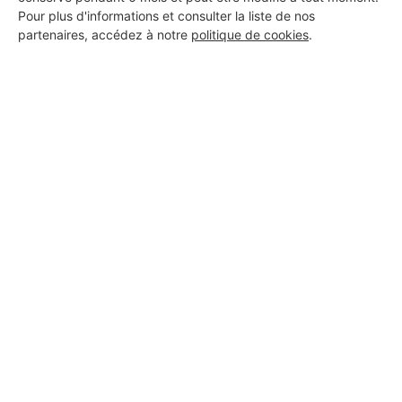
Pour plus d'informations et consulter la liste de nos
TB MULTI SERVICE
partenaires, accédez à notre
politique de cookies
.
Bellegarde
5 ans d'expérience
Voir sa fiche
BOSC JASON (JB CARRELAGE)
Bellegarde
1 ans d'expérience
Voir sa fiche