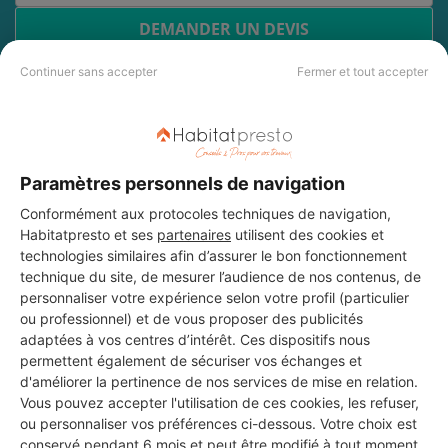
DEMANDER UN DEVIS
Continuer sans accepter
Fermer et tout accepter
Les 3 autres Carreleurs pour
vos travaux à Bellegarde
Paramètres personnels de navigation
Conformément aux protocoles techniques de navigation,
Habitatpresto et ses
partenaires
utilisent des cookies et
SASU PROJET BAT
technologies similaires afin d’assurer le bon fonctionnement
Bellegarde
technique du site, de mesurer l’audience de nos contenus, de
personnaliser votre expérience selon votre profil (particulier
ou professionnel) et de vous proposer des publicités
9 ans d'expérience
adaptées à vos centres d’intérêt. Ces dispositifs nous
permettent également de sécuriser vos échanges et
Voir sa fiche
d'améliorer la pertinence de nos services de mise en relation.
Vous pouvez accepter l'utilisation de ces cookies, les refuser,
ou personnaliser vos préférences ci-dessous. Votre choix est
conservé pendant 6 mois et peut être modifié à tout moment.