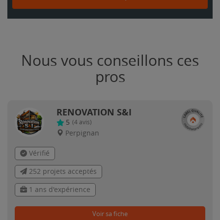
Nous vous conseillons ces
pros
RENOVATION S&I
5
(
4
avis)
Perpignan
Vérifié
252 projets acceptés
1 ans d'expérience
Voir sa fiche