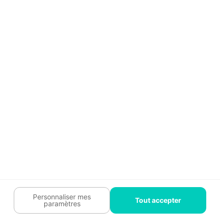
Guide travaux
Légal
Tendances travaux
Charte cookies
Trouver un pro
Mon espace
Contactez-nous :
09 74 73 85 85
Abonnez-vous à notre newsletter
et bénéficiez de
conseils gratuits
Je m'inscris
Suivez-nous
Votre coach travaux est là
pour vous guider 🛠️
Personnaliser mes
Tout accepter
paramètres
Plan du site