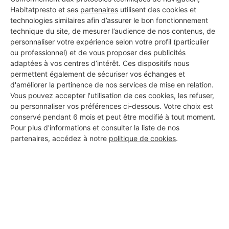
Habitatpresto et ses
partenaires
utilisent des cookies et
technologies similaires afin d’assurer le bon fonctionnement
Les 1 autres Carreleurs pour
technique du site, de mesurer l’audience de nos contenus, de
vos travaux à Thuir
personnaliser votre expérience selon votre profil (particulier
ou professionnel) et de vous proposer des publicités
adaptées à vos centres d’intérêt. Ces dispositifs nous
permettent également de sécuriser vos échanges et
d'améliorer la pertinence de nos services de mise en relation.
pujol
Vous pouvez accepter l'utilisation de ces cookies, les refuser,
Thuir
ou personnaliser vos préférences ci-dessous. Votre choix est
conservé pendant 6 mois et peut être modifié à tout moment.
1 ans d'expérience
Pour plus d'informations et consulter la liste de nos
partenaires, accédez à notre
politique de cookies
.
Voir sa fiche
PROFESSIONNEL, VOUS