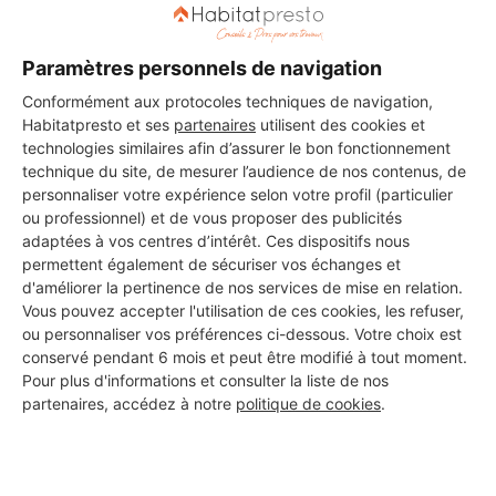
Les 2 autres Carreleurs pour
vos travaux à Castelferrus
Paramètres personnels de navigation
Conformément aux protocoles techniques de navigation,
Habitatpresto et ses
partenaires
utilisent des cookies et
technologies similaires afin d’assurer le bon fonctionnement
Sas mdc
technique du site, de mesurer l’audience de nos contenus, de
Castelferrus
personnaliser votre expérience selon votre profil (particulier
ou professionnel) et de vous proposer des publicités
adaptées à vos centres d’intérêt. Ces dispositifs nous
Voir sa fiche
permettent également de sécuriser vos échanges et
d'améliorer la pertinence de nos services de mise en relation.
Vous pouvez accepter l'utilisation de ces cookies, les refuser,
ou personnaliser vos préférences ci-dessous. Votre choix est
PRO DE LA RESINE
conservé pendant 6 mois et peut être modifié à tout moment.
Pour plus d'informations et consulter la liste de nos
Castelferrus
partenaires, accédez à notre
politique de cookies
.
Voir sa fiche