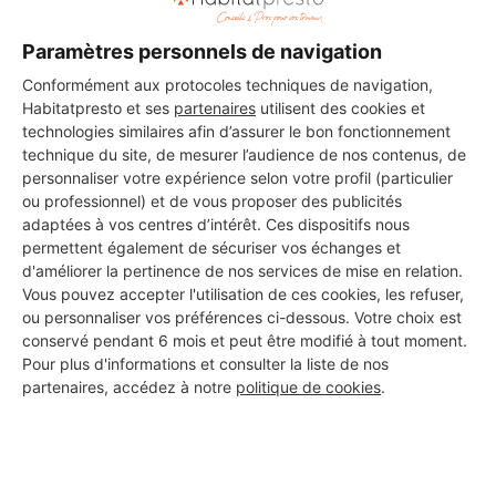
vos travaux à Malause
Paramètres personnels de navigation
Conformément aux protocoles techniques de navigation,
Alfred rénovation
Habitatpresto et ses
partenaires
utilisent des cookies et
technologies similaires afin d’assurer le bon fonctionnement
Malause
technique du site, de mesurer l’audience de nos contenus, de
personnaliser votre expérience selon votre profil (particulier
4 ans d'expérience
ou professionnel) et de vous proposer des publicités
adaptées à vos centres d’intérêt. Ces dispositifs nous
Voir sa fiche
permettent également de sécuriser vos échanges et
d'améliorer la pertinence de nos services de mise en relation.
Vous pouvez accepter l'utilisation de ces cookies, les refuser,
ou personnaliser vos préférences ci-dessous. Votre choix est
conservé pendant 6 mois et peut être modifié à tout moment.
NICOLAS DESBOIS
Pour plus d'informations et consulter la liste de nos
Malause
partenaires, accédez à notre
politique de cookies
.
6 ans d'expérience
Voir sa fiche