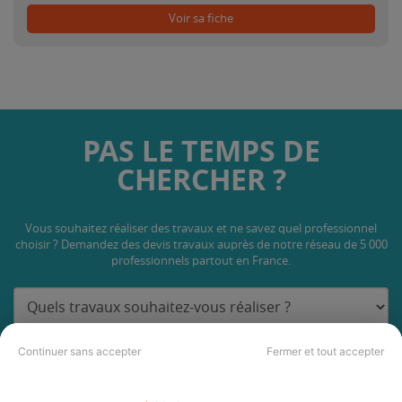
Voir sa fiche
PAS LE TEMPS DE
CHERCHER ?
Vous souhaitez réaliser des travaux et ne savez quel professionnel
choisir ? Demandez des devis travaux
auprès de notre réseau de 5 000
professionnels partout en France.
Continuer sans accepter
Fermer et tout accepter
DEMANDER UN DEVIS