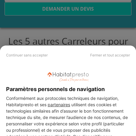
DEMANDER UN DEVIS
Les 5 autres Carreleurs pour
vos travaux à Saint-Victoret
Continuer sans accepter
Fermer et tout accepter
MONSIEUR YASIN AYDIN
Saint-Victoret
Paramètres personnels de navigation
Conformément aux protocoles techniques de navigation,
10 ans d'expérience
Habitatpresto et ses
partenaires
utilisent des cookies et
technologies similaires afin d’assurer le bon fonctionnement
Voir sa fiche
technique du site, de mesurer l’audience de nos contenus, de
personnaliser votre expérience selon votre profil (particulier
ou professionnel) et de vous proposer des publicités