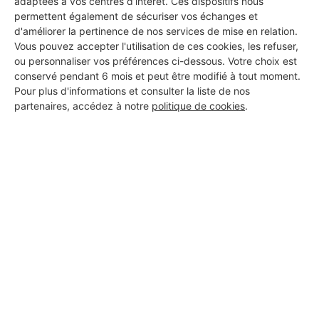
adaptées à vos centres d’intérêt. Ces dispositifs nous
B.N.S BATIMENT
permettent également de sécuriser vos échanges et
d'améliorer la pertinence de nos services de mise en relation.
Saint-Victoret
Vous pouvez accepter l'utilisation de ces cookies, les refuser,
ou personnaliser vos préférences ci-dessous. Votre choix est
8 ans d'expérience
conservé pendant 6 mois et peut être modifié à tout moment.
Pour plus d'informations et consulter la liste de nos
Voir sa fiche
partenaires, accédez à notre
politique de cookies
.
PCG MACONNERIE
Saint-Victoret
8 ans d'expérience
Voir sa fiche