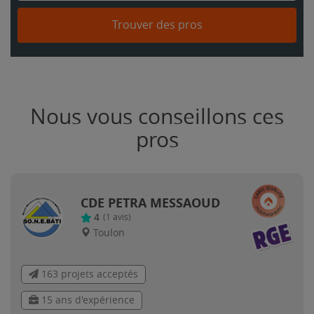
Trouver des pros
Nous vous conseillons ces
pros
CDE PETRA MESSAOUD
4
(
1
avis)
Toulon
163 projets acceptés
15 ans d'expérience