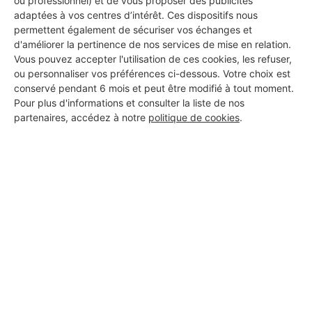
ou professionnel) et de vous proposer des publicités
adaptées à vos centres d’intérêt. Ces dispositifs nous
Voir sa fiche
permettent également de sécuriser vos échanges et
d'améliorer la pertinence de nos services de mise en relation.
Vous pouvez accepter l'utilisation de ces cookies, les refuser,
ou personnaliser vos préférences ci-dessous. Votre choix est
demolition technologie
conservé pendant 6 mois et peut être modifié à tout moment.
Pour plus d'informations et consulter la liste de nos
Forcalqueiret
partenaires, accédez à notre
politique de cookies
.
16 ans d'expérience
Voir sa fiche
finition du bâtiment
Forcalqueiret
Voir sa fiche