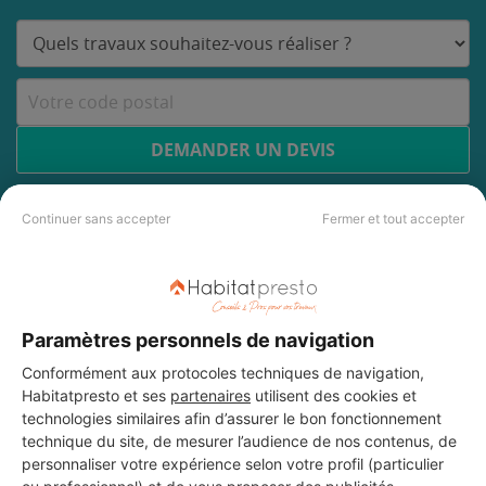
DEMANDER UN DEVIS
Continuer sans accepter
Fermer et tout accepter
Les 5 autres Carreleurs pour
vos travaux à Forcalqueiret
Paramètres personnels de navigation
Conformément aux protocoles techniques de navigation,
ARD HABITAT
Habitatpresto et ses
partenaires
utilisent des cookies et
Forcalqueiret
technologies similaires afin d’assurer le bon fonctionnement
technique du site, de mesurer l’audience de nos contenus, de
personnaliser votre expérience selon votre profil (particulier
10 ans d'expérience