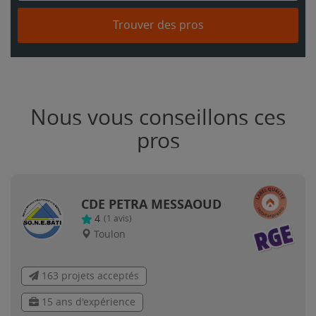
Trouver des pros
Nous vous conseillons ces
pros
CDE PETRA MESSAOUD
4
(
1
avis)
Toulon
163 projets acceptés
15 ans d'expérience