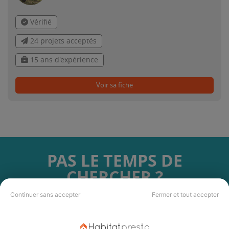
Vérifié
24 projets acceptés
15 ans d'expérience
Voir sa fiche
PAS LE TEMPS DE
CHERCHER ?
Continuer sans accepter
Fermer et tout accepter
Vous souhaitez réaliser des travaux et ne savez quel professionnel
choisir ? Demandez des devis travaux
auprès de notre réseau de 5 000
professionnels partout en France.