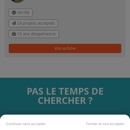
Vérifié
24 projets acceptés
15 ans d'expérience
Voir sa fiche
PAS LE TEMPS DE
CHERCHER ?
Vous souhaitez réaliser des travaux et ne savez quel professionnel
choisir ? Demandez des devis travaux
auprès de notre réseau de 5 000
Continuer sans accepter
Fermer et tout accepter
professionnels partout en France.