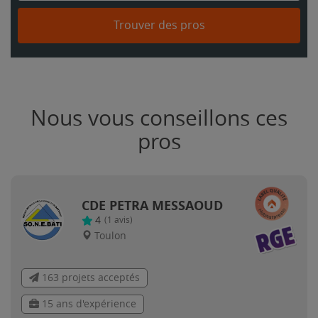
Trouver des pros
Nous vous conseillons ces
pros
CDE PETRA MESSAOUD
4
(
1
avis)
Toulon
163 projets acceptés
15 ans d'expérience