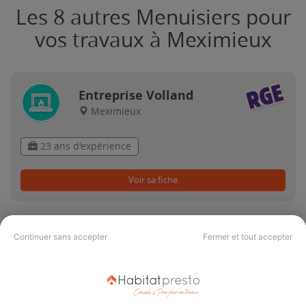
Les 8 autres Menuisiers pour
vos travaux à Meximieux
Entreprise Volland
Meximieux
23 ans d'expérience
Voir sa fiche
Continuer sans accepter
Fermer et tout accepter
Bérodier Hervé
Meximieux
21 ans d'expérience