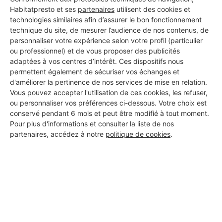
Meylan
Habitatpresto et ses
partenaires
utilisent des cookies et
technologies similaires afin d’assurer le bon fonctionnement
11 ans d'expérience
technique du site, de mesurer l’audience de nos contenus, de
personnaliser votre expérience selon votre profil (particulier
ou professionnel) et de vous proposer des publicités
Voir sa fiche
adaptées à vos centres d’intérêt. Ces dispositifs nous
permettent également de sécuriser vos échanges et
d'améliorer la pertinence de nos services de mise en relation.
Vous pouvez accepter l'utilisation de ces cookies, les refuser,
Bouchiba Deco
ou personnaliser vos préférences ci-dessous. Votre choix est
Meylan
conservé pendant 6 mois et peut être modifié à tout moment.
Pour plus d'informations et consulter la liste de nos
partenaires, accédez à notre
politique de cookies
.
13 ans d'expérience
Voir sa fiche
Sas Macarli
Meylan