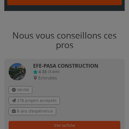
Nous vous conseillons ces
pros
EFE-PASA CONSTRUCTION
4.33
(
3
avis)
Échirolles
Vérifié
278 projets acceptés
8 ans d'expérience
Voir sa fiche