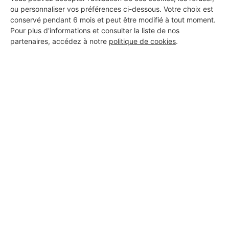
Seyssins
ou personnaliser vos préférences ci-dessous. Votre choix est
conservé pendant 6 mois et peut être modifié à tout moment.
31 ans d'expérience
Pour plus d'informations et consulter la liste de nos
partenaires, accédez à notre
politique de cookies
.
Voir sa fiche
GIL FINE
Seyssins
34 ans d'expérience
Voir sa fiche
Sol38
Seyssins