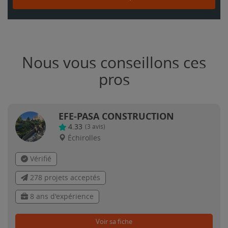
Nous vous conseillons ces
pros
EFE-PASA CONSTRUCTION
4.33
(
3
avis)
Échirolles
Vérifié
278 projets acceptés
8 ans d'expérience
Voir sa fiche