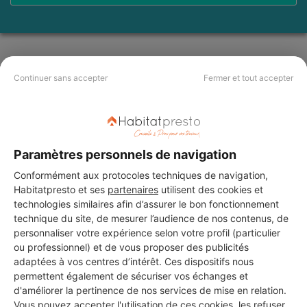
Les 4 autres Menuisiers pour
Continuer sans accepter
Fermer et tout accepter
vos travaux à Seyssins
CLIMATECH +
Paramètres personnels de navigation
Seyssins
Conformément aux protocoles techniques de navigation,
Habitatpresto et ses
partenaires
utilisent des cookies et
11 ans d'expérience
technologies similaires afin d’assurer le bon fonctionnement
technique du site, de mesurer l’audience de nos contenus, de
Voir sa fiche
personnaliser votre expérience selon votre profil (particulier
ou professionnel) et de vous proposer des publicités
adaptées à vos centres d’intérêt. Ces dispositifs nous
permettent également de sécuriser vos échanges et
Ag Services Sarl
d'améliorer la pertinence de nos services de mise en relation.
Vous pouvez accepter l'utilisation de ces cookies, les refuser,