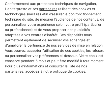
Conformément aux protocoles techniques de navigation,
LARCHI
Habitatpresto et ses
partenaires
utilisent des cookies et
Villard-Bonnot
technologies similaires afin d’assurer le bon fonctionnement
technique du site, de mesurer l’audience de nos contenus, de
17 ans d'expérience
personnaliser votre expérience selon votre profil (particulier
ou professionnel) et de vous proposer des publicités
adaptées à vos centres d’intérêt. Ces dispositifs nous
Voir sa fiche
permettent également de sécuriser vos échanges et
d'améliorer la pertinence de nos services de mise en relation.
Vous pouvez accepter l'utilisation de ces cookies, les refuser,
ou personnaliser vos préférences ci-dessous. Votre choix est
Mdh (Sarl)
conservé pendant 6 mois et peut être modifié à tout moment.
Villard-Bonnot
Pour plus d'informations et consulter la liste de nos
partenaires, accédez à notre
politique de cookies
.
18 ans d'expérience
Voir sa fiche