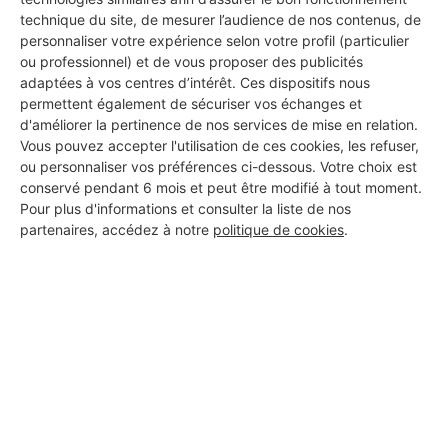
Les 1 autres Menuisiers pour
technique du site, de mesurer l’audience de nos contenus, de
personnaliser votre expérience selon votre profil (particulier
vos travaux à Ardon
ou professionnel) et de vous proposer des publicités
adaptées à vos centres d’intérêt. Ces dispositifs nous
permettent également de sécuriser vos échanges et
d'améliorer la pertinence de nos services de mise en relation.
MONSIEUR JEROME JOURNOT
Vous pouvez accepter l'utilisation de ces cookies, les refuser,
Ardon
ou personnaliser vos préférences ci-dessous. Votre choix est
conservé pendant 6 mois et peut être modifié à tout moment.
23 ans d'expérience
Pour plus d'informations et consulter la liste de nos
partenaires, accédez à notre
politique de cookies
.
Voir sa fiche
PROFESSIONNEL, VOUS
SOUHAITEZ NOUS