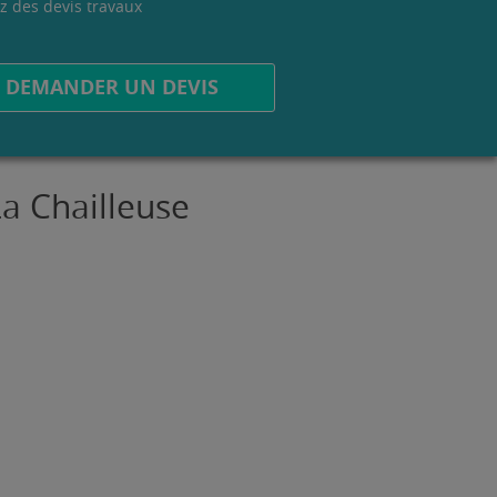
z des devis travaux
.
DEMANDER UN DEVIS
La Chailleuse