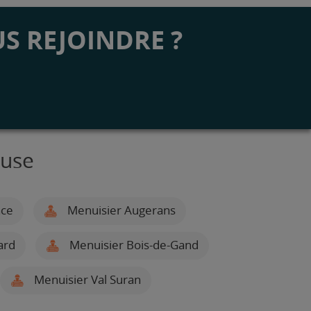
S REJOINDRE ?
euse
nce
Menuisier Augerans
ard
Menuisier Bois-de-Gand
Menuisier Val Suran