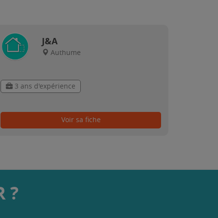
J&A
Authume
3 ans d'expérience
Voir sa fiche
 ?