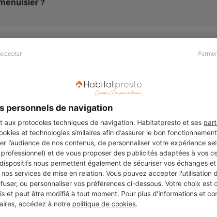
menuisier ?
accepter
Fermer
Presse & Partenaires
À propos
Revue de presse
Qui sommes nous ?
he
Kit média
Recrutement
s personnels de navigation
Témoignages
Légal
aux protocoles techniques de navigation, Habitatpresto et ses
part
cookies et technologies similaires afin d’assurer le bon fonctionnemen
Charte cookies
er l’audience de nos contenus, de personnaliser votre expérience selo
ers
u professionnel) et de vous proposer des publicités adaptées à vos c
 dispositifs nous permettent également de sécuriser vos échanges et 
nos services de mise en relation. Vous pouvez accepter l'utilisation 
efuser, ou personnaliser vos préférences ci-dessous. Votre choix est
Suivez-nous
 et peut être modifié à tout moment. Pour plus d'informations et cons
aires, accédez à notre
politique de cookies
.