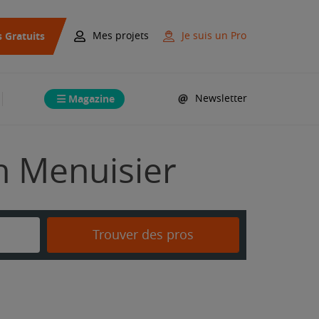
s Gratuits
Mes projets
Je suis un Pro
Magazine
Newsletter
on Menuisier
Trouver des pros