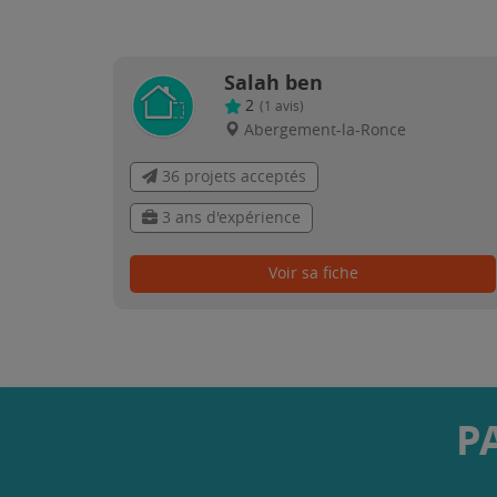
Salah ben
2
(
1
avis)
Abergement-la-Ronce
36 projets acceptés
3 ans d'expérience
Voir sa fiche
P