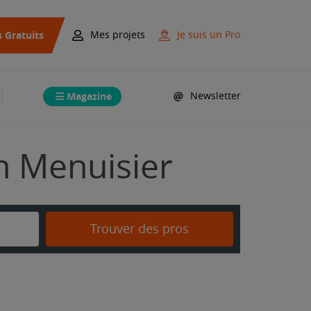
s Gratuits
Mes projets
Je suis un Pro
Magazine
Newsletter
on Menuisier
Trouver des pros