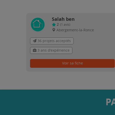
Salah ben
2
(
1
avis)
Abergement-la-Ronce
36 projets acceptés
3 ans d'expérience
Voir sa fiche
P