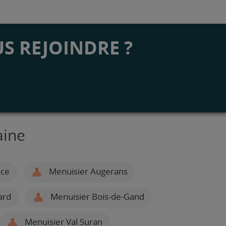
S REJOINDRE ?
aine
nce
Menuisier Augerans
ard
Menuisier Bois-de-Gand
Menuisier Val Suran