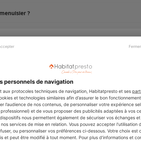
 menuisier ?
accepter
Fermer
Presse & Partenaires
À propos
Revue de presse
Qui sommes nous ?
he
Kit média
Recrutement
s personnels de navigation
Témoignages
Légal
aux protocoles techniques de navigation, Habitatpresto et ses
part
cookies et technologies similaires afin d’assurer le bon fonctionnemen
Charte cookies
er l’audience de nos contenus, de personnaliser votre expérience selo
ers
u professionnel) et de vous proposer des publicités adaptées à vos c
 dispositifs nous permettent également de sécuriser vos échanges et 
nos services de mise en relation. Vous pouvez accepter l'utilisation 
efuser, ou personnaliser vos préférences ci-dessous. Votre choix est
Suivez-nous
 et peut être modifié à tout moment. Pour plus d'informations et cons