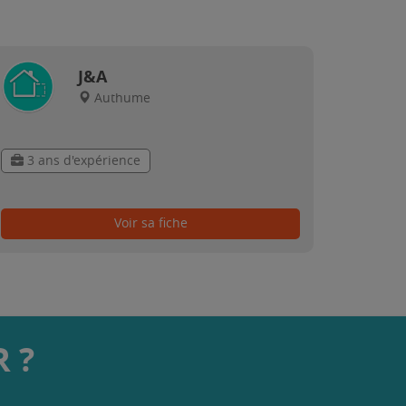
J&A
Authume
3 ans d'expérience
Voir sa fiche
 ?