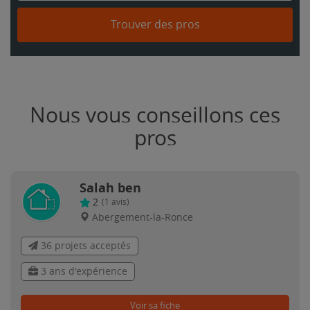
Trouver des pros
Nous vous conseillons ces
pros
Salah ben
2
(
1
avis)
Abergement-la-Ronce
36 projets acceptés
3 ans d'expérience
Voir sa fiche