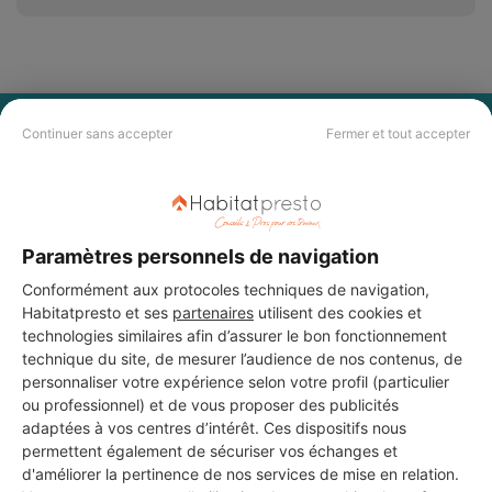
PAS LE TEMPS DE
Continuer sans accepter
Fermer et tout accepter
CHERCHER ?
Vous souhaitez réaliser des travaux et ne savez quel professionnel
Paramètres personnels de navigation
choisir ? Demandez des devis travaux
auprès de notre réseau de 5 000
professionnels partout en France.
Conformément aux protocoles techniques de navigation,
Habitatpresto et ses
partenaires
utilisent des cookies et
technologies similaires afin d’assurer le bon fonctionnement
technique du site, de mesurer l’audience de nos contenus, de
personnaliser votre expérience selon votre profil (particulier
ou professionnel) et de vous proposer des publicités
adaptées à vos centres d’intérêt. Ces dispositifs nous
DEMANDER UN DEVIS
permettent également de sécuriser vos échanges et
d'améliorer la pertinence de nos services de mise en relation.