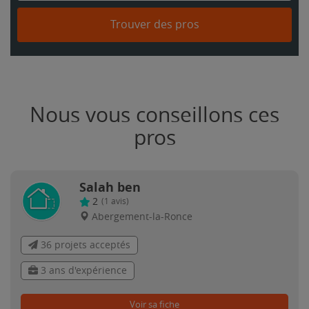
Trouver des pros
Nous vous conseillons ces
pros
Salah ben
2
(
1
avis)
Abergement-la-Ronce
36 projets acceptés
3 ans d'expérience
Voir sa fiche