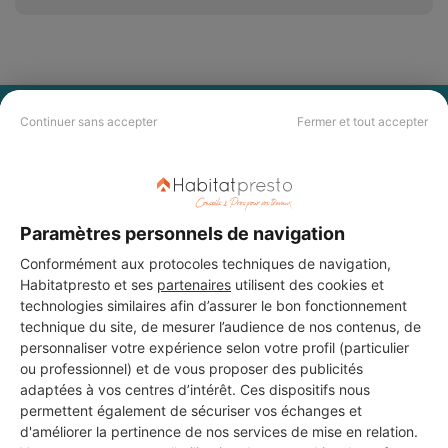
PAS LE TEMPS DE
Continuer sans accepter
Fermer et tout accepter
CHERCHER ?
Vous souhaitez réaliser des travaux et ne savez quel professionnel
Paramètres personnels de navigation
choisir ? Demandez des devis travaux
auprès de notre réseau de 5 000
professionnels partout en France.
Conformément aux protocoles techniques de navigation,
Habitatpresto et ses
partenaires
utilisent des cookies et
technologies similaires afin d’assurer le bon fonctionnement
technique du site, de mesurer l’audience de nos contenus, de
personnaliser votre expérience selon votre profil (particulier
ou professionnel) et de vous proposer des publicités
adaptées à vos centres d’intérêt. Ces dispositifs nous
DEMANDER UN DEVIS
permettent également de sécuriser vos échanges et
d'améliorer la pertinence de nos services de mise en relation.