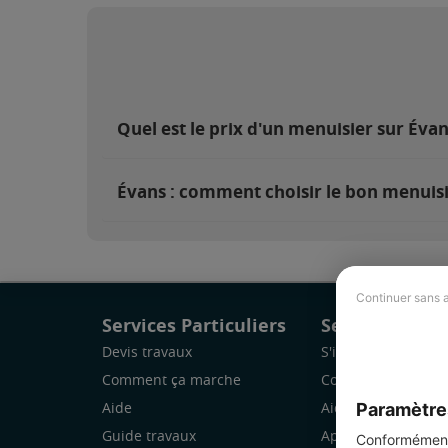
Quel est le prix d'un menuisier sur Évan
Évans : comment choisir le bon menuisi
Continuer sans 
Services Particuliers
Services Pro
Devis travaux
S'inscrire
Comment ça marche
Comment ça marc
Paramètre
Aide
Aide
Guide travaux
Application Mobile
Conformément 