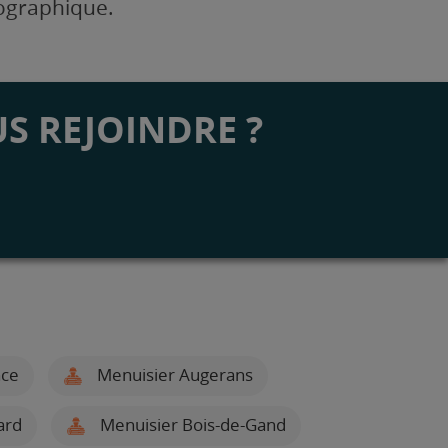
éographique.
S REJOINDRE ?
nce
Menuisier Augerans
ard
Menuisier Bois-de-Gand