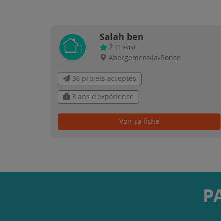
Salah ben
2
(
1
avis)
Abergement-la-Ronce
36 projets acceptés
3 ans d'expérience
Voir sa fiche
P