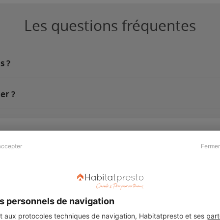
Les questions fréquentes
s ?
er ?
accepter
Fermer
Presse & Partenaires
À propos
Revue de presse
Qui sommes nous ?
he
Kit média
Recrutement
s personnels de navigation
Témoignages
Légal
aux protocoles techniques de navigation, Habitatpresto et ses
part