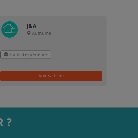
J&A
Authume
3 ans d'expérience
Voir sa fiche
 ?