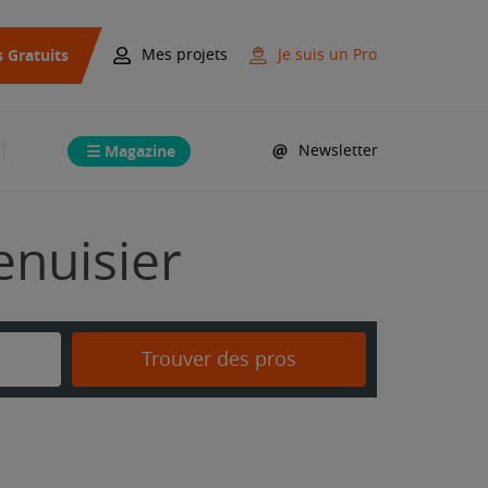
s Gratuits
Mes projets
Je suis un Pro
Magazine
Newsletter
enuisier
Trouver des pros