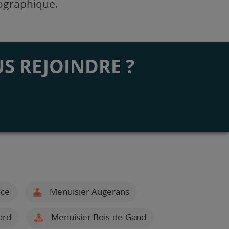
éographique.
S REJOINDRE ?
nce
Menuisier Augerans
ard
Menuisier Bois-de-Gand