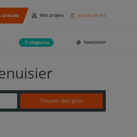
s Gratuits
Mes projets
Je suis un Pro
Magazine
Newsletter
enuisier
Trouver des pros