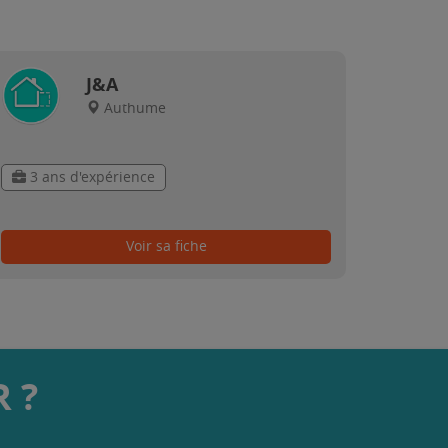
J&A
Authume
3 ans d'expérience
Voir sa fiche
 ?