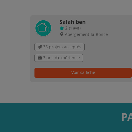
Salah ben
2
(
1
avis)
Abergement-la-Ronce
36 projets acceptés
3 ans d'expérience
Voir sa fiche
P