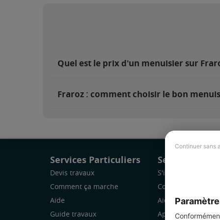
Quel est le prix d'un menuisier sur Frar
Fraroz : comment choisir le bon menuis
Continuer sans 
Services Particuliers
Services Pro
Devis travaux
S'inscrire
Comment ça marche
Comment ça marc
Paramètre
Aide
Aide
Guide travaux
Application Mobile
Conformément 