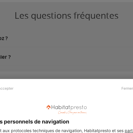
Les questions fréquentes
oz ?
ier ?
accepter
Fermer
Presse & Partenaires
À propos
Revue de presse
Qui sommes nous ?
he
Kit média
Recrutement
s personnels de navigation
Témoignages
Légal
aux protocoles techniques de navigation, Habitatpresto et ses
part