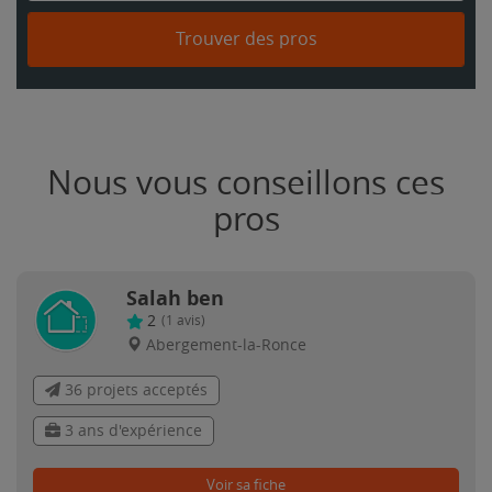
Trouver des pros
Nous vous conseillons ces
pros
Salah ben
2
(
1
avis)
Abergement-la-Ronce
36 projets acceptés
3 ans d'expérience
Voir sa fiche