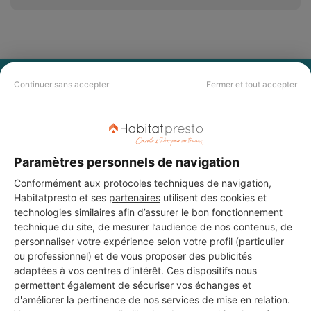
PAS LE TEMPS DE
Continuer sans accepter
Fermer et tout accepter
CHERCHER ?
Vous souhaitez réaliser des travaux et ne savez quel professionnel
Paramètres personnels de navigation
choisir ? Demandez des devis travaux
auprès de notre réseau de 5 000
professionnels partout en France.
Conformément aux protocoles techniques de navigation,
Habitatpresto et ses
partenaires
utilisent des cookies et
technologies similaires afin d’assurer le bon fonctionnement
technique du site, de mesurer l’audience de nos contenus, de
personnaliser votre expérience selon votre profil (particulier
ou professionnel) et de vous proposer des publicités
adaptées à vos centres d’intérêt. Ces dispositifs nous
DEMANDER UN DEVIS
permettent également de sécuriser vos échanges et
d'améliorer la pertinence de nos services de mise en relation.