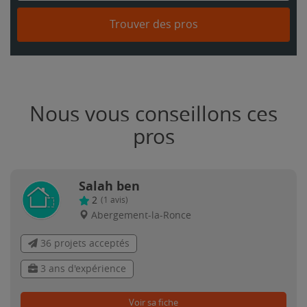
Trouver des pros
Nous vous conseillons ces
pros
Salah ben
2
(
1
avis)
Abergement-la-Ronce
36 projets acceptés
3 ans d'expérience
Voir sa fiche