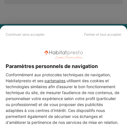
PAS LE TEMPS DE
Continuer sans accepter
Fermer et tout accepter
CHERCHER ?
Vous souhaitez réaliser des travaux et ne savez quel professionnel
Paramètres personnels de navigation
choisir ? Demandez des devis travaux
auprès de notre réseau de 5 000
professionnels partout en France.
Conformément aux protocoles techniques de navigation,
Habitatpresto et ses
partenaires
utilisent des cookies et
technologies similaires afin d’assurer le bon fonctionnement
technique du site, de mesurer l’audience de nos contenus, de
personnaliser votre expérience selon votre profil (particulier
ou professionnel) et de vous proposer des publicités
adaptées à vos centres d’intérêt. Ces dispositifs nous
DEMANDER UN DEVIS
permettent également de sécuriser vos échanges et
d'améliorer la pertinence de nos services de mise en relation.