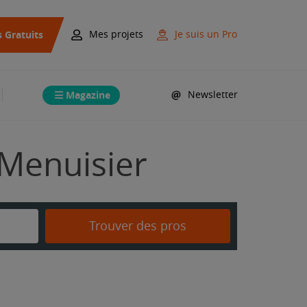
s Gratuits
Mes projets
Je suis un Pro
Magazine
Newsletter
 Menuisier
Trouver des pros