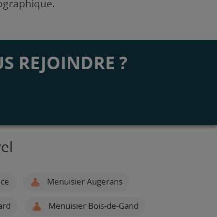
éographique.
S REJOINDRE ?
el
nce
Menuisier Augerans
ard
Menuisier Bois-de-Gand