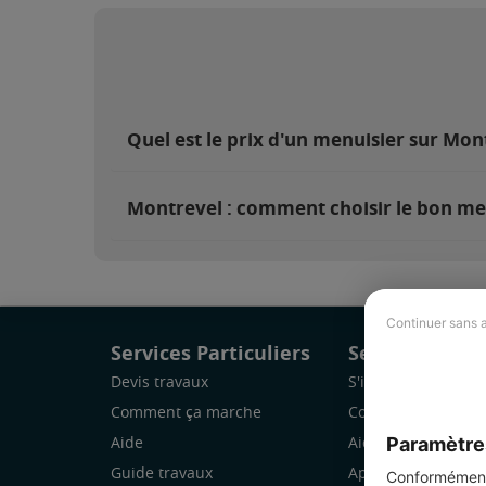
Quel est le prix d'un menuisier sur Mon
Montrevel : comment choisir le bon me
Continuer sans 
Services Particuliers
Services Pro
Devis travaux
S'inscrire
Comment ça marche
Comment ça marc
Paramètre
Aide
Aide
Guide travaux
Application Mobile
Conformément 