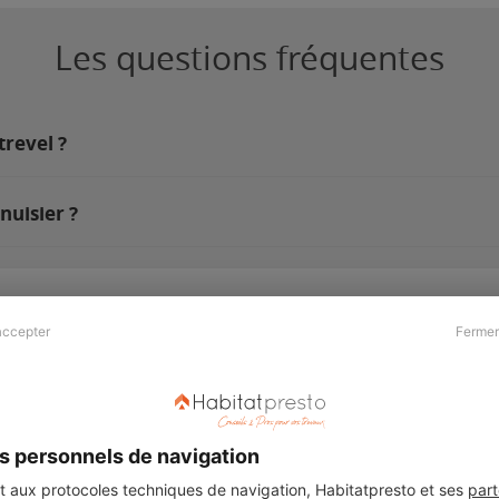
Les questions fréquentes
trevel ?
nuisier ?
accepter
Fermer
Presse & Partenaires
À propos
Revue de presse
Qui sommes nous ?
he
Kit média
Recrutement
s personnels de navigation
Témoignages
Légal
aux protocoles techniques de navigation, Habitatpresto et ses
part