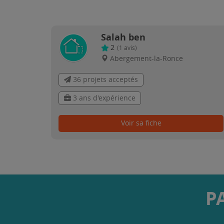
Salah ben
2
(
1
avis)
Abergement-la-Ronce
36 projets acceptés
3 ans d'expérience
Voir sa fiche
P