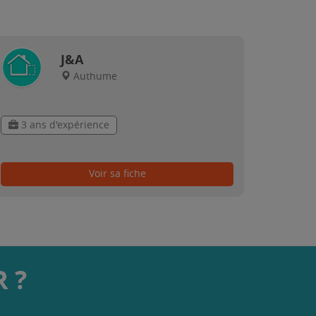
J&A
Authume
3 ans d'expérience
Voir sa fiche
 ?