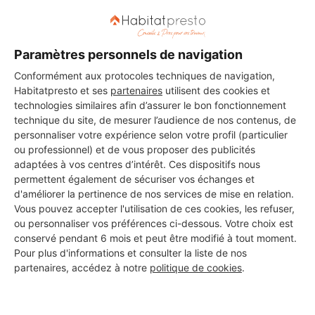
Les 3 autres Menuisiers pour
vos travaux à Morbier
Paramètres personnels de navigation
Conformément aux protocoles techniques de navigation,
Habitatpresto et ses
partenaires
utilisent des cookies et
JURA ELECTRICITE
technologies similaires afin d’assurer le bon fonctionnement
Morbier
technique du site, de mesurer l’audience de nos contenus, de
personnaliser votre expérience selon votre profil (particulier
15 ans d'expérience
ou professionnel) et de vous proposer des publicités
adaptées à vos centres d’intérêt. Ces dispositifs nous
permettent également de sécuriser vos échanges et
Voir sa fiche
d'améliorer la pertinence de nos services de mise en relation.
Vous pouvez accepter l'utilisation de ces cookies, les refuser,
ou personnaliser vos préférences ci-dessous. Votre choix est
conservé pendant 6 mois et peut être modifié à tout moment.
MONSIEUR MAURO CORREIA
PEREIRA
Pour plus d'informations et consulter la liste de nos
partenaires, accédez à notre
politique de cookies
.
Morbier
5 ans d'expérience