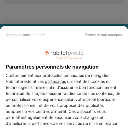
PAS LE TEMPS DE
Continuer sans accepter
Fermer et tout accepter
CHERCHER ?
Vous souhaitez réaliser des travaux et ne savez quel professionnel
Paramètres personnels de navigation
choisir ? Demandez des devis travaux
auprès de notre réseau de 5 000
professionnels partout en France.
Conformément aux protocoles techniques de navigation,
Habitatpresto et ses
partenaires
utilisent des cookies et
technologies similaires afin d’assurer le bon fonctionnement
technique du site, de mesurer l’audience de nos contenus, de
personnaliser votre expérience selon votre profil (particulier
ou professionnel) et de vous proposer des publicités
adaptées à vos centres d’intérêt. Ces dispositifs nous
DEMANDER UN DEVIS
permettent également de sécuriser vos échanges et
d'améliorer la pertinence de nos services de mise en relation.