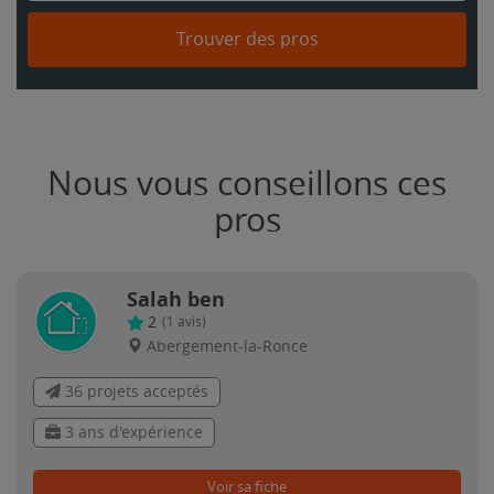
Trouver des pros
Nous vous conseillons ces
pros
Salah ben
2
(
1
avis)
Abergement-la-Ronce
36 projets acceptés
3 ans d'expérience
Voir sa fiche