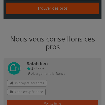
Trouver des pros
Nous vous conseillons ces
pros
Salah ben
2
(
1
avis)
Abergement-la-Ronce
36 projets acceptés
3 ans d'expérience
Voir sa fiche