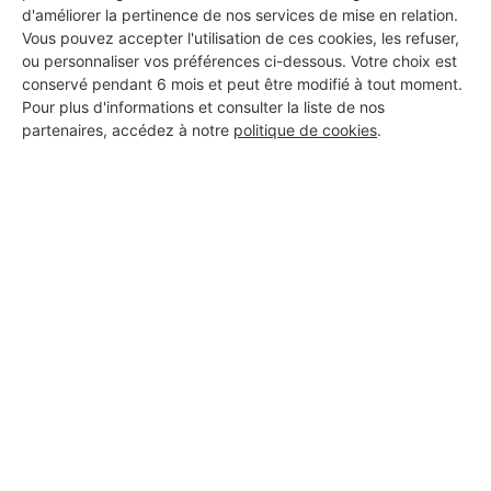
Villeneuve-sous-Pymont
d'améliorer la pertinence de nos services de mise en relation.
Vous pouvez accepter l'utilisation de ces cookies, les refuser,
ou personnaliser vos préférences ci-dessous. Votre choix est
18 ans d'expérience
conservé pendant 6 mois et peut être modifié à tout moment.
Pour plus d'informations et consulter la liste de nos
Voir sa fiche
partenaires, accédez à notre
politique de cookies
.
H.B CARRELAGE
Villeneuve-sous-Pymont
Voir sa fiche
Rénovation
Villeneuve-sous-Pymont