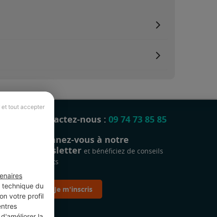
 et tout accepter
Contactez-nous :
09 74 73 85 85
Abonnez-vous à notre
newsletter
et bénéficiez de conseils
gratuits
enaires
t technique du
Je m'inscris
n votre profil
entres
d'améliorer la