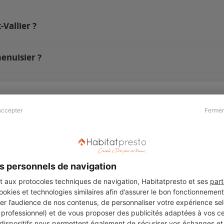
-Vallier ?
menuisier ?
accepter
Fermer
Presse & Partenaires
À propos
Revue de presse
Qui sommes nous ?
he
Kit média
Recrutement
s personnels de navigation
Témoignages
Légal
aux protocoles techniques de navigation, Habitatpresto et ses
part
cookies et technologies similaires afin d’assurer le bon fonctionnemen
Charte cookies
er l’audience de nos contenus, de personnaliser votre expérience selo
ers
u professionnel) et de vous proposer des publicités adaptées à vos c
 dispositifs nous permettent également de sécuriser vos échanges et 