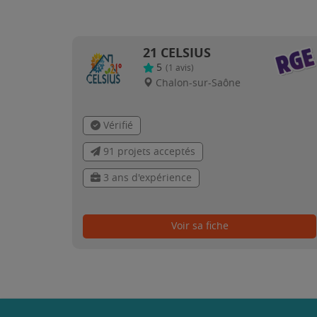
21 CELSIUS
5
(
1
avis)
Chalon-sur-Saône
Vérifié
91 projets acceptés
3 ans d'expérience
Voir sa fiche