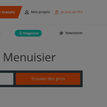
s Gratuits
Mes projets
Je suis un Pro
Magazine
Newsletter
n Menuisier
Trouver des pros