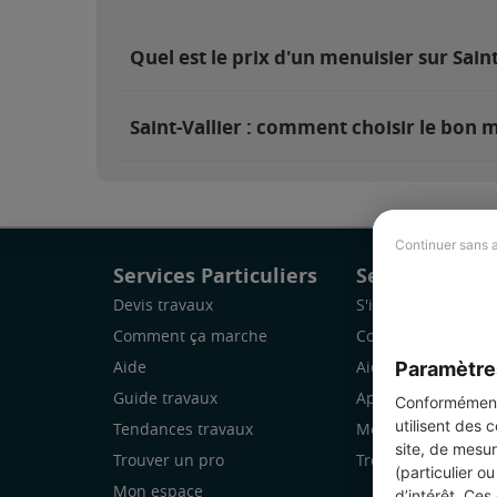
Quel est le prix d'un menuisier sur Saint
Saint-Vallier : comment choisir le bon 
Continuer sans 
Services Particuliers
Services Pro
Devis travaux
S'inscrire
Comment ça marche
Comment ça marc
Paramètre
Aide
Aide
Guide travaux
Application Mobile
Conformément 
utilisent des 
Tendances travaux
Mon espace
site, de mesur
Trouver un pro
Trouver des chanti
(particulier o
Mon espace
d’intérêt. Ces