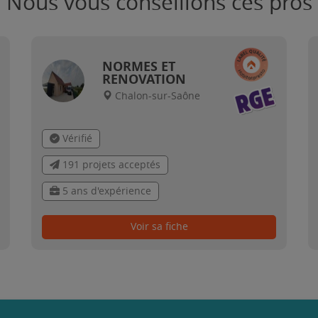
Nous vous conseillons ces pros
NORMES ET
RENOVATION
Chalon-sur-Saône
Vérifié
191 projets acceptés
5 ans d'expérience
Voir sa fiche