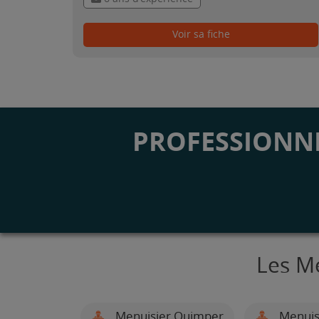
Voir sa fiche
PROFESSIONNE
Les M
Menuisier Quimper
Menuisi