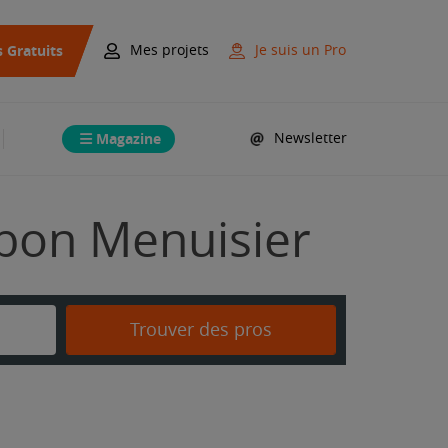
s Gratuits
Mes projets
Je suis un Pro
Magazine
Newsletter
 bon Menuisier
Trouver des pros