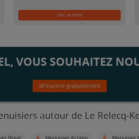
Voir sa fiche
L, VOUS SOUHAITEZ NOU
M'inscrire gratuitement
enuisiers autour de Le Relecq-K
er Brest
Menuisier Arzano
Menuisier 