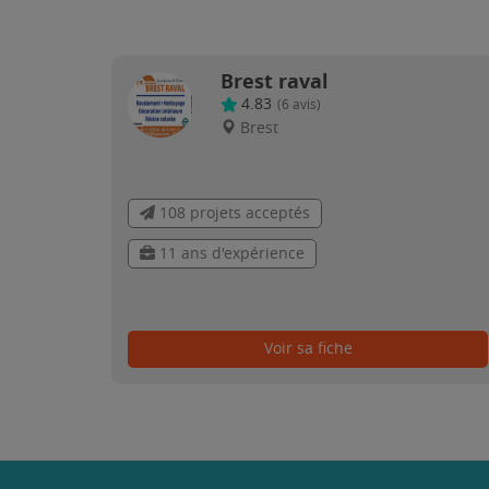
Brest raval
4.83
(
6
avis)
Brest
108 projets acceptés
11 ans d'expérience
Voir sa fiche