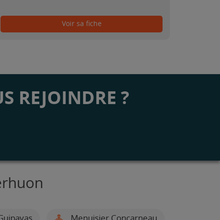
Voir sa fiche
S REJOINDRE ?
erhuon
Guipavas
Menuisier Concarneau