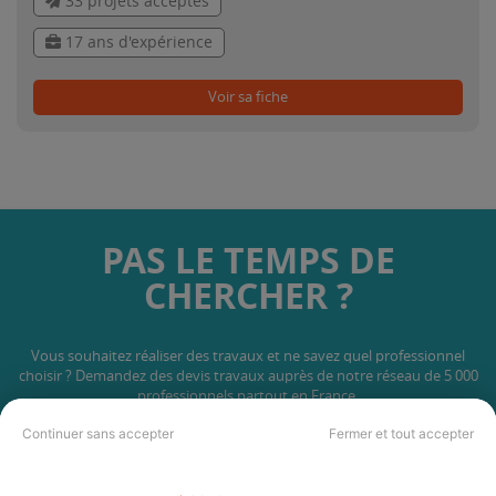
33 projets acceptés
17 ans d'expérience
Voir sa fiche
PAS LE TEMPS DE
CHERCHER ?
Vous souhaitez réaliser des travaux et ne savez quel professionnel
choisir ? Demandez des devis travaux
auprès de notre réseau de 5 000
professionnels partout en France.
Continuer sans accepter
Fermer et tout accepter