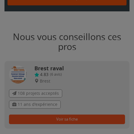
Nous vous conseillons ces
pros
Brest raval
4.83
(
6
avis)
Brest
108 projets acceptés
11 ans d'expérience
Voir sa fiche