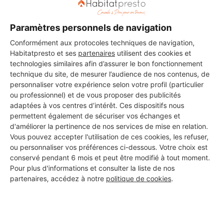
Paramètres personnels de navigation
DEMANDER UN DEVIS
Conformément aux protocoles techniques de navigation,
Habitatpresto et ses
partenaires
utilisent des cookies et
technologies similaires afin d’assurer le bon fonctionnement
technique du site, de mesurer l’audience de nos contenus, de
Les 2 autres Menuisiers pour
personnaliser votre expérience selon votre profil (particulier
ou professionnel) et de vous proposer des publicités
vos travaux à Trégunc
adaptées à vos centres d’intérêt. Ces dispositifs nous
permettent également de sécuriser vos échanges et
d'améliorer la pertinence de nos services de mise en relation.
Vous pouvez accepter l'utilisation de ces cookies, les refuser,
SARL CHALEUR DU SUD
ou personnaliser vos préférences ci-dessous. Votre choix est
Trégunc
conservé pendant 6 mois et peut être modifié à tout moment.
Pour plus d'informations et consulter la liste de nos
10 ans d'expérience
partenaires, accédez à notre
politique de cookies
.
Voir sa fiche