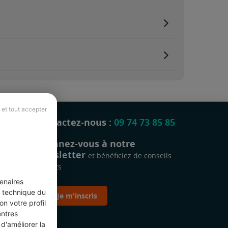
 et tout accepter
Contactez-nous :
09 74 73 85 85
Abonnez-vous à notre
newsletter
et bénéficiez de conseils
gratuits
enaires
t technique du
Je m'inscris
n votre profil
entres
d'améliorer la