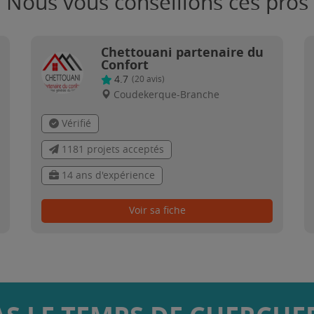
Nous vous conseillons ces pros
Chettouani partenaire du
Confort
4.7
(
20
avis)
Coudekerque-Branche
Vérifié
1181 projets acceptés
14 ans d'expérience
Voir sa fiche