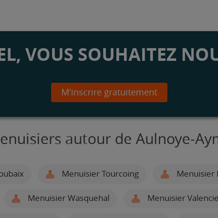
L, VOUS SOUHAITEZ NOU
M'inscrire gratuitement
enuisiers autour de Aulnoye-Ay
oubaix
Menuisier Tourcoing
Menuisier
Menuisier Wasquehal
Menuisier Valenci