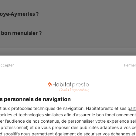
noye-Aymeries ?
 bon menuisier ?
accepter
Fermer
Presse & Partenaires
À propos
Revue de presse
Qui sommes nous ?
he
Kit média
Recrutement
s personnels de navigation
Témoignages
Légal
aux protocoles techniques de navigation, Habitatpresto et ses
part
cookies et technologies similaires afin d’assurer le bon fonctionnemen
Charte cookies
er l’audience de nos contenus, de personnaliser votre expérience selo
ers
u professionnel) et de vous proposer des publicités adaptées à vos c
 dispositifs nous permettent également de sécuriser vos échanges et 