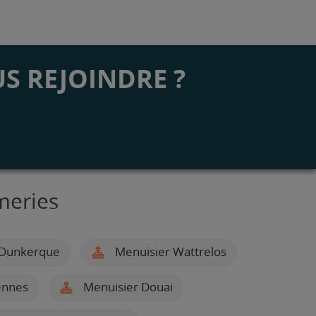
S REJOINDRE ?
meries
 Dunkerque
Menuisier Wattrelos
ennes
Menuisier Douai