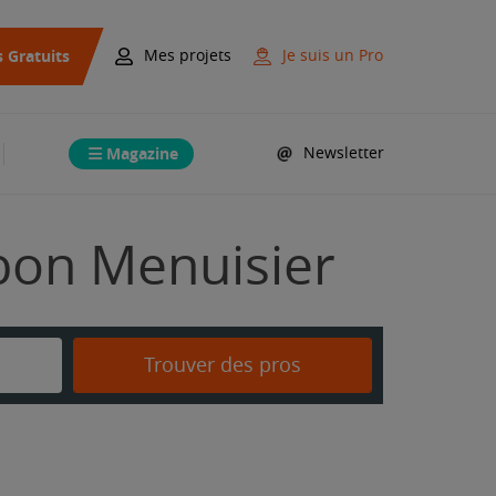
s Gratuits
Mes projets
Je suis un Pro
Magazine
Newsletter
 bon Menuisier
Trouver des pros