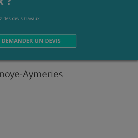
 ?
z des devis travaux
.
DEMANDER UN DEVIS
ulnoye-Aymeries