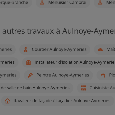
erque-Branche
Menuisier Cambrai
Menu
 autres travaux à Aulnoye-Ayme
meries
Courtier Aulnoye-Aymeries
Maît
ymeries
Installateur d'isolation Aulnoye-Aymerie
Aymeries
Peintre Aulnoye-Aymeries
Plo
r de salle de bain Aulnoye-Aymeries
Cuisiniste A
Ravaleur de façade / Façadier Aulnoye-Aymeries