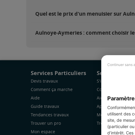
Quel est le prix d'un menuisier sur Aul
Aulnoye-Aymeries : comment choisir le
Continuer sans 
Services Particuliers
Services Pro
Devis travaux
S'inscrire
Comment ça marche
Comment ça marc
Paramètre
Aide
Aide
Guide travaux
Application Mobile
Conformément 
utilisent des 
Tendances travaux
Mon espace
site, de mesur
Trouver un pro
Trouver des chanti
(particulier o
Mon espace
d’intérêt. Ces