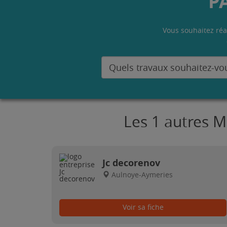
P
Vous souhaitez réa
Les 1 autres M
Jc decorenov
Aulnoye-Aymeries
Voir sa fiche