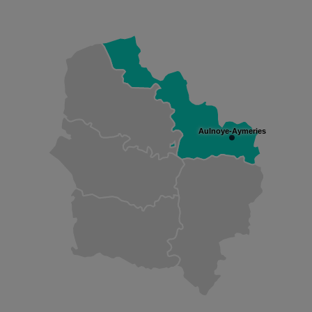
Aulnoye-Aymeries