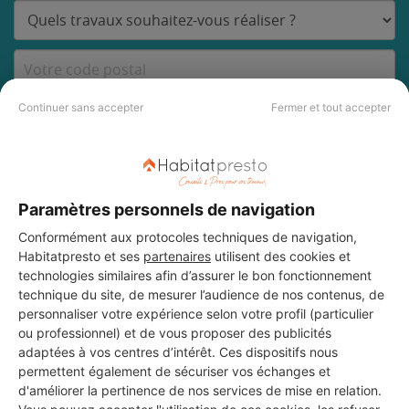
DEMANDER UN DEVIS
Continuer sans accepter
Fermer et tout accepter
Les 3 autres Menuisiers pour
Paramètres personnels de navigation
vos travaux à Condé-sur-
Conformément aux protocoles techniques de navigation,
Habitatpresto et ses
partenaires
utilisent des cookies et
l'Escaut
technologies similaires afin d’assurer le bon fonctionnement
technique du site, de mesurer l’audience de nos contenus, de
personnaliser votre expérience selon votre profil (particulier
ou professionnel) et de vous proposer des publicités
M.C.S Batiment (Sarl)
adaptées à vos centres d’intérêt. Ces dispositifs nous
Condé-sur-l'Escaut
permettent également de sécuriser vos échanges et
d'améliorer la pertinence de nos services de mise en relation.