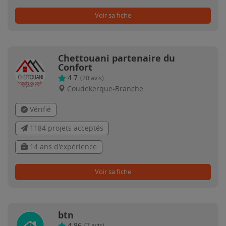
Voir sa fiche
Chettouani partenaire du
Confort
4.7
(
20
avis)
Coudekerque-Branche
Vérifié
1184 projets acceptés
14 ans d'expérience
Voir sa fiche
btn
4.86
(
7
avis)