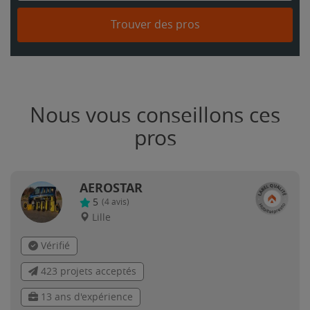
Trouver des pros
Nous vous conseillons ces
pros
AEROSTAR
5
(
4
avis)
Lille
Vérifié
423 projets acceptés
13 ans d'expérience