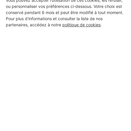
Vous pouvez accepter l'utilisation de ces cookies, les refuser,
27 ans d'expérience
ou personnaliser vos préférences ci-dessous. Votre choix est
conservé pendant 6 mois et peut être modifié à tout moment.
Voir sa fiche
Pour plus d'informations et consulter la liste de nos
partenaires, accédez à notre
politique de cookies
.
sarl sotrabat
Condé-sur-l'Escaut
18 ans d'expérience
Voir sa fiche
EURL MTS
Condé-sur-l'Escaut
6 ans d'expérience