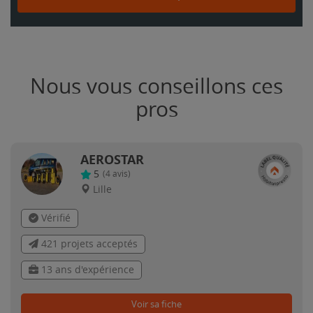
Nous vous conseillons ces
pros
AEROSTAR
5
(
4
avis)
Lille
Vérifié
421 projets acceptés
13 ans d'expérience
Voir sa fiche