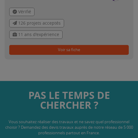
Vérifié
126 projets acceptés
11 ans d'expérience
Voir sa fiche
PAS LE TEMPS DE
CHERCHER ?
Vous souhaitez réaliser des travaux et ne savez quel professionnel
choisir ? Demandez des devis travaux
auprès de notre réseau de 5 000
professionnels partout en France.