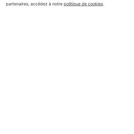
partenaires, accédez à notre
politique de cookies
.
Voir sa fiche
LUTECIA COLOR
Clichy
13 ans d'expérience
Voir sa fiche
HM BATIMENT
Clichy
4 ans d'expérience