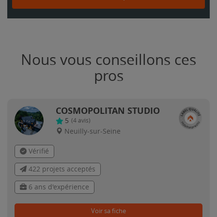
Nous vous conseillons ces
pros
COSMOPOLITAN STUDIO
5
(
4
avis)
Neuilly-sur-Seine
Vérifié
422 projets acceptés
6 ans d'expérience
Voir sa fiche