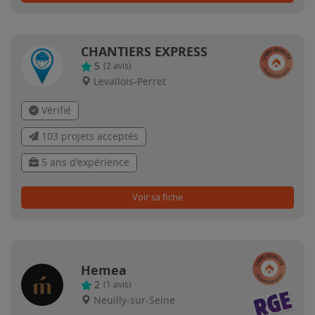
CHANTIERS EXPRESS
5
(
2
avis)
Levallois-Perret
Vérifié
103 projets acceptés
5 ans d'expérience
Voir sa fiche
Hemea
2
(
1
avis)
Neuilly-sur-Seine