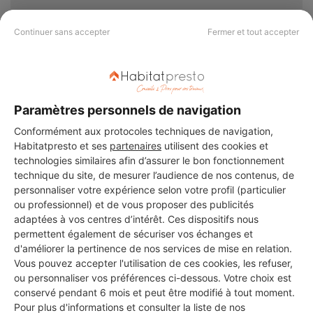
Voir sa fiche
Continuer sans accepter
Fermer et tout accepter
Msla
Clichy
Paramètres personnels de navigation
Conformément aux protocoles techniques de navigation,
5 ans d'expérience
Habitatpresto et ses
partenaires
utilisent des cookies et
technologies similaires afin d’assurer le bon fonctionnement
Voir sa fiche
technique du site, de mesurer l’audience de nos contenus, de
personnaliser votre expérience selon votre profil (particulier
ou professionnel) et de vous proposer des publicités
adaptées à vos centres d’intérêt. Ces dispositifs nous
permettent également de sécuriser vos échanges et
Chafik92
d'améliorer la pertinence de nos services de mise en relation.
Clichy
Vous pouvez accepter l'utilisation de ces cookies, les refuser,
ou personnaliser vos préférences ci-dessous. Votre choix est
conservé pendant 6 mois et peut être modifié à tout moment.
5 ans d'expérience
Pour plus d'informations et consulter la liste de nos