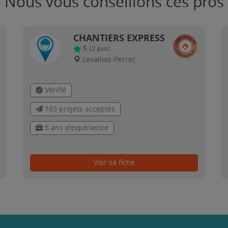
Nous vous conseillons ces pros
CHANTIERS EXPRESS
5
(
2
avis)
Levallois-Perret
Vérifié
103 projets acceptés
5 ans d'expérience
Voir sa fiche