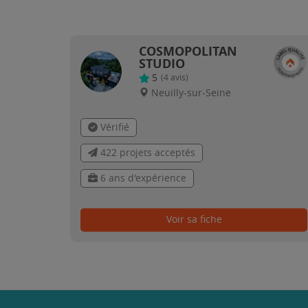
COSMOPOLITAN
STUDIO
5
(
4
avis)
Neuilly-sur-Seine
Vérifié
422 projets acceptés
6 ans d'expérience
Voir sa fiche