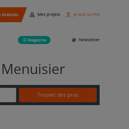
s Gratuits
Mes projets
Je suis un Pro
Magazine
Newsletter
 Menuisier
Trouver des pros