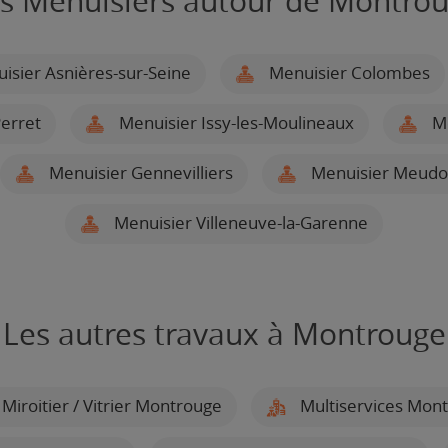
s Menuisiers autour de Montro
sier Asnières-sur-Seine
Menuisier Colombes
Perret
Menuisier Issy-les-Moulineaux
Me
Menuisier Gennevilliers
Menuisier Meud
Menuisier Villeneuve-la-Garenne
Les autres travaux à Montrouge
Miroitier / Vitrier Montrouge
Multiservices Mon