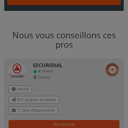
Nous vous conseillons ces
pros
SECURIDIAL
4
(
4
avis)
Créteil
Vérifié
471 projets acceptés
17 ans d'expérience
Voir sa fiche