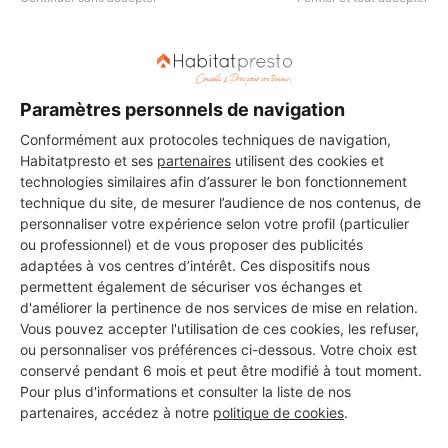
AMENAGEMENT & RENOVATION
DA SILVA
Gentilly
21 ans d'expérience
Paramètres personnels de navigation
Conformément aux protocoles techniques de navigation,
Voir sa fiche
Habitatpresto et ses
partenaires
utilisent des cookies et
technologies similaires afin d’assurer le bon fonctionnement
technique du site, de mesurer l’audience de nos contenus, de
KONATE VENTILATION ET
personnaliser votre expérience selon votre profil (particulier
SERVICES
ou professionnel) et de vous proposer des publicités
adaptées à vos centres d’intérêt. Ces dispositifs nous
Gentilly
permettent également de sécuriser vos échanges et
d'améliorer la pertinence de nos services de mise en relation.
10 ans d'expérience
Vous pouvez accepter l'utilisation de ces cookies, les refuser,
ou personnaliser vos préférences ci-dessous. Votre choix est
Voir sa fiche
conservé pendant 6 mois et peut être modifié à tout moment.
Pour plus d'informations et consulter la liste de nos
partenaires, accédez à notre
politique de cookies
.