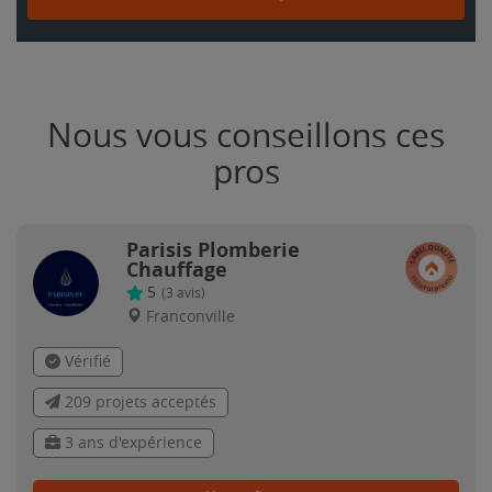
Nous vous conseillons ces
pros
Parisis Plomberie
Chauffage
5
(
3
avis)
Franconville
Vérifié
209 projets acceptés
3 ans d'expérience