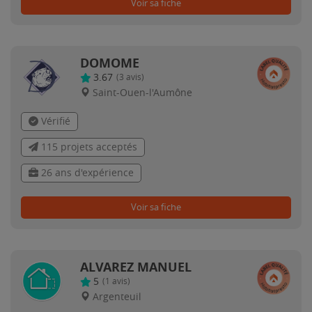
Voir sa fiche
DOMOME
3.67
(
3
avis)
Saint-Ouen-l'Aumône
Vérifié
115 projets acceptés
26 ans d'expérience
Voir sa fiche
ALVAREZ MANUEL
5
(
1
avis)
Argenteuil