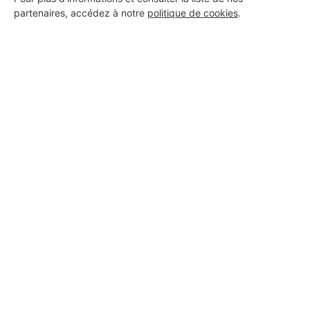
partenaires, accédez à notre
politique de cookies
.
Voir sa fiche
AQUA INSTAL95
Bezons
6 ans d'expérience
Voir sa fiche
B.A.I. Déco
Bezons
6 ans d'expérience