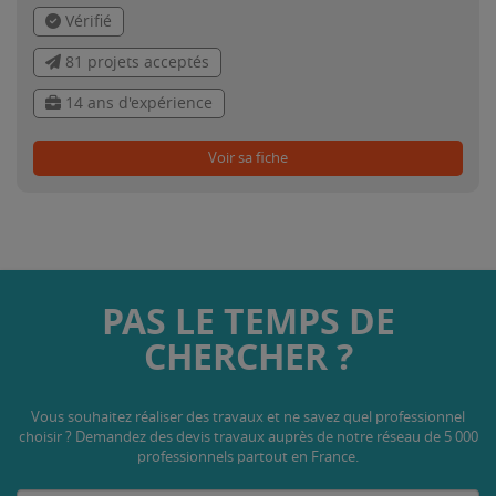
Vérifié
81 projets acceptés
14 ans d'expérience
Voir sa fiche
PAS LE TEMPS DE
CHERCHER ?
Vous souhaitez réaliser des travaux et ne savez quel professionnel
choisir ? Demandez des devis travaux
auprès de notre réseau de 5 000
professionnels partout en France.