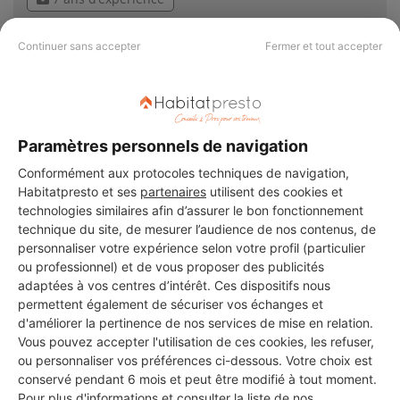
Voir sa fiche
Continuer sans accepter
Fermer et tout accepter
Da Fonseca Pereira Hugo
Paramètres personnels de navigation
Bezons
Conformément aux protocoles techniques de navigation,
Habitatpresto et ses
partenaires
utilisent des cookies et
4 ans d'expérience
technologies similaires afin d’assurer le bon fonctionnement
technique du site, de mesurer l’audience de nos contenus, de
Voir sa fiche
personnaliser votre expérience selon votre profil (particulier
ou professionnel) et de vous proposer des publicités
adaptées à vos centres d’intérêt. Ces dispositifs nous
permettent également de sécuriser vos échanges et
LTLE Services
d'améliorer la pertinence de nos services de mise en relation.
Vous pouvez accepter l'utilisation de ces cookies, les refuser,
Bezons
ou personnaliser vos préférences ci-dessous. Votre choix est
conservé pendant 6 mois et peut être modifié à tout moment.
8 ans d'expérience
Pour plus d'informations et consulter la liste de nos