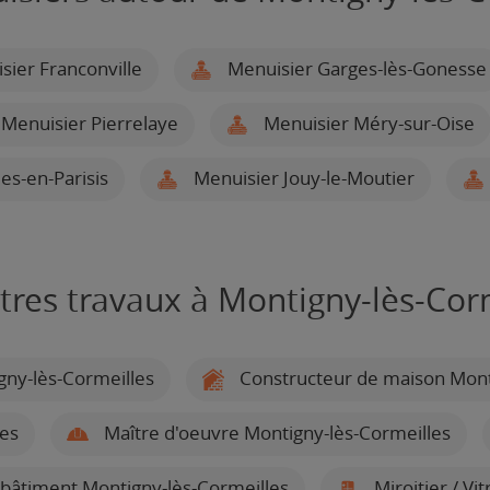
ier Franconville
Menuisier Garges-lès-Gonesse
Menuisier Pierrelaye
Menuisier Méry-sur-Oise
es-en-Parisis
Menuisier Jouy-le-Moutier
tres travaux à Montigny-lès-Cor
gny-lès-Cormeilles
Constructeur de maison Mont
les
Maître d'oeuvre Montigny-lès-Cormeilles
 bâtiment Montigny-lès-Cormeilles
Miroitier / Vi