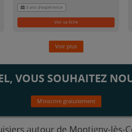
3 ans d'expérience
Voir sa fiche
Voir plus
L, VOUS SOUHAITEZ NOU
M'inscrire gratuitement
isiers autour de Montigny-lès-C