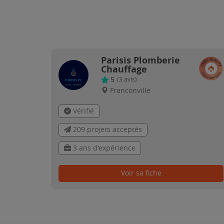
Parisis Plomberie
Chauffage
5
(
3
avis)
Franconville
Vérifié
209 projets acceptés
3 ans d'expérience
Voir sa fiche