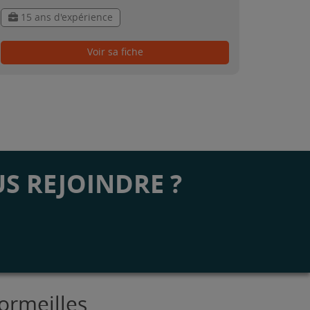
15 ans d'expérience
Voir sa fiche
S REJOINDRE ?
ormeilles