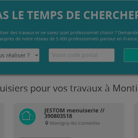
AS LE TEMPS DE CHERCHER
liser des travaux et ne savez quel professionnel choisir ? Demande
auprès de notre réseau de 5 000 professionnels partout en France
uisiers pour vos travaux à Monti
JESTOM menuiserie //
390803518
Montigny-lès-Cormeilles