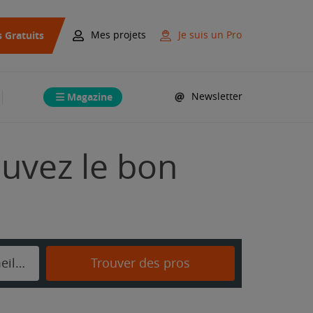
s Gratuits
Mes projets
Je suis un Pro
Magazine
Newsletter
ouvez le bon
Montigny-lès-Cormeilles
Trouver des pros