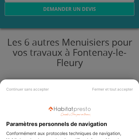
DEMANDER UN DEVIS
Les 6 autres Menuisiers pour
vos travaux à Fontenay-le-
Fleury
BYSALHOFER SERVICES
Continuer sans accepter
Fermer et tout accepter
Fontenay-le-Fleury
Vérifié
18 ans d'expérience
Paramètres personnels de navigation
Conformément aux protocoles techniques de navigation,
Voir sa fiche