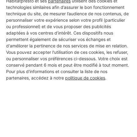
Habitatpresto et ses
partenaires
utilisent des cookies et
technologies similaires afin d’assurer le bon fonctionnement
technique du site, de mesurer l’audience de nos contenus, de
personnaliser votre expérience selon votre profil (particulier
ou professionnel) et de vous proposer des publicités
ABDM CARRELAGE
adaptées à vos centres d’intérêt. Ces dispositifs nous
Fontenay-le-Fleury
permettent également de sécuriser vos échanges et
d'améliorer la pertinence de nos services de mise en relation.
14 ans d'expérience
Vous pouvez accepter l'utilisation de ces cookies, les refuser,
ou personnaliser vos préférences ci-dessous. Votre choix est
conservé pendant 6 mois et peut être modifié à tout moment.
Voir sa fiche
Pour plus d'informations et consulter la liste de nos
partenaires, accédez à notre
politique de cookies
.
LES MENUISERIES
FONTENAYSIENNES
Fontenay-le-Fleury
13 ans d'expérience
Voir sa fiche