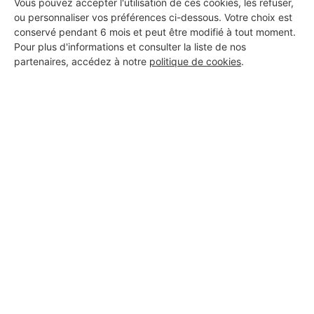
Vous pouvez accepter l'utilisation de ces cookies, les refuser,
MULTISERVICES
ou personnaliser vos préférences ci-dessous. Votre choix est
Gargenville
conservé pendant 6 mois et peut être modifié à tout moment.
Pour plus d'informations et consulter la liste de nos
partenaires, accédez à notre
politique de cookies
.
16 ans d'expérience
Voir sa fiche
Artisan KB
Gargenville
3 ans d'expérience
Voir sa fiche