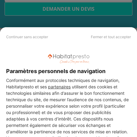
DEMANDER UN DEVIS
Continuer sans accepter
Fermer et tout accepter
Les 4 autres Menuisiers pour
vos travaux à Gargenville
Paramètres personnels de navigation
SHEIKH ELEC
Conformément aux protocoles techniques de navigation,
Gargenville
Habitatpresto et ses
partenaires
utilisent des cookies et
technologies similaires afin d’assurer le bon fonctionnement
7 ans d'expérience
technique du site, de mesurer l’audience de nos contenus, de
personnaliser votre expérience selon votre profil (particulier
ou professionnel) et de vous proposer des publicités
Voir sa fiche
adaptées à vos centres d’intérêt. Ces dispositifs nous
permettent également de sécuriser vos échanges et
d'améliorer la pertinence de nos services de mise en relation.