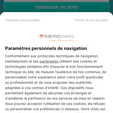
DEMANDER UN DEVIS
Continuer sans accepter
Fermer et tout accepter
Les 3 autres Menuisiers pour
vos travaux à Verneuil-sur-
Paramètres personnels de navigation
Seine
Conformément aux protocoles techniques de navigation,
Habitatpresto et ses
partenaires
utilisent des cookies et
technologies similaires afin d’assurer le bon fonctionnement
jmrenovation - maçon
technique du site, de mesurer l’audience de nos contenus, de
personnaliser votre expérience selon votre profil (particulier
Verneuil-sur-Seine
ou professionnel) et de vous proposer des publicités
adaptées à vos centres d’intérêt. Ces dispositifs nous
9 ans d'expérience
permettent également de sécuriser vos échanges et
d'améliorer la pertinence de nos services de mise en relation.
Voir sa fiche
Vous pouvez accepter l'utilisation de ces cookies, les refuser,
ou personnaliser vos préférences ci-dessous. Votre choix est