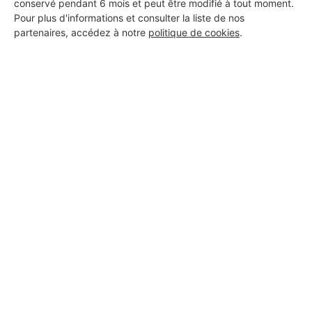
conservé pendant 6 mois et peut être modifié à tout moment.
Pour plus d'informations et consulter la liste de nos
partenaires, accédez à notre
politique de cookies
.
BAT AK
Verneuil-sur-Seine
Voir sa fiche
S&L PLOMBERIE
Verneuil-sur-Seine
2 ans d'expérience
Voir sa fiche