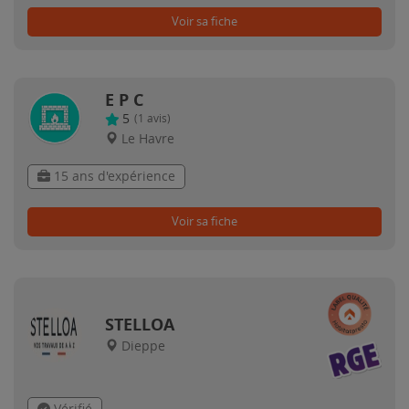
Voir sa fiche
E P C
5
(
1
avis)
Le Havre
15 ans d'expérience
Voir sa fiche
STELLOA
Dieppe