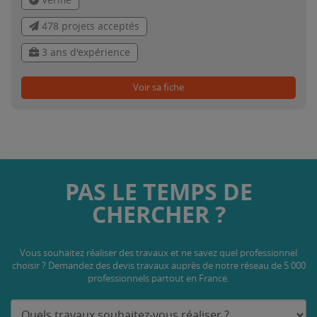
Vérifié
478 projets acceptés
3 ans d'expérience
Voir sa fiche
PAS LE TEMPS DE
CHERCHER ?
Vous souhaitez réaliser des travaux et ne savez quel professionnel
choisir ? Demandez des devis travaux
auprès de notre réseau de 5 000
professionnels partout en France.