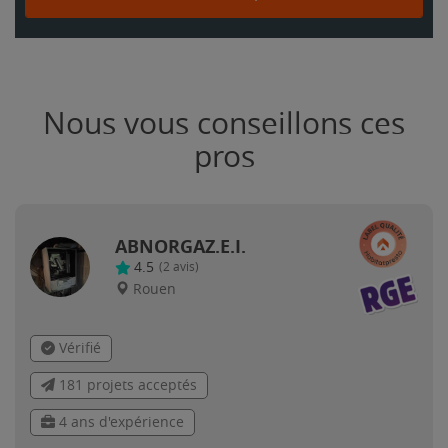
Nous vous conseillons ces
pros
ABNORGAZ.E.I.
4.5
(
2
avis)
Rouen
Vérifié
181 projets acceptés
4 ans d'expérience