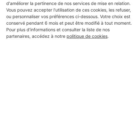
d'améliorer la pertinence de nos services de mise en relation.
Vous pouvez accepter l'utilisation de ces cookies, les refuser,
Voir sa fiche
ou personnaliser vos préférences ci-dessous. Votre choix est
conservé pendant 6 mois et peut être modifié à tout moment.
Pour plus d'informations et consulter la liste de nos
partenaires, accédez à notre
politique de cookies
.
K2F CONSTRUCTION
Petit-Caux
61 ans d'expérience
Voir sa fiche
Morin Melvin
Petit-Caux
6 ans d'expérience