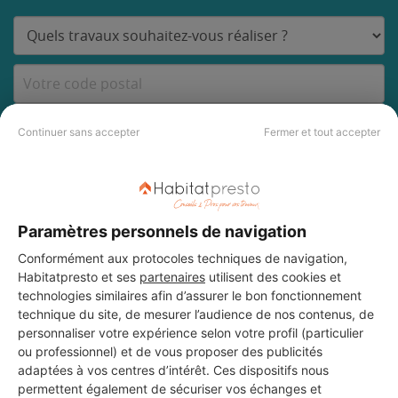
DEMANDER UN DEVIS
Continuer sans accepter
Fermer et tout accepter
Les 5 autres Menuisiers pour
Paramètres personnels de navigation
vos travaux à Petit-Caux
Conformément aux protocoles techniques de navigation,
Habitatpresto et ses
partenaires
utilisent des cookies et
technologies similaires afin d’assurer le bon fonctionnement
technique du site, de mesurer l’audience de nos contenus, de
EC Vert
personnaliser votre expérience selon votre profil (particulier
Petit-Caux
ou professionnel) et de vous proposer des publicités
adaptées à vos centres d’intérêt. Ces dispositifs nous
7 ans d'expérience
permettent également de sécuriser vos échanges et