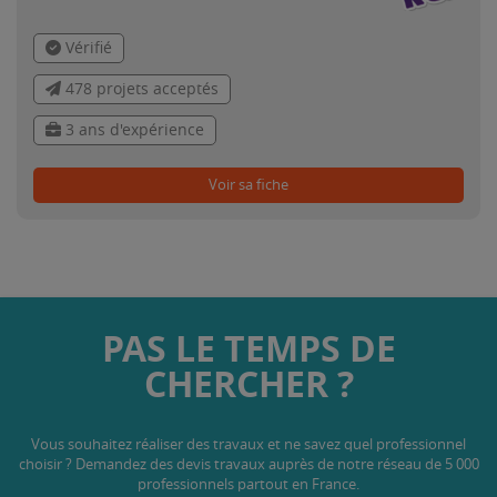
Vérifié
478 projets acceptés
3 ans d'expérience
Voir sa fiche
PAS LE TEMPS DE
CHERCHER ?
Vous souhaitez réaliser des travaux et ne savez quel professionnel
choisir ? Demandez des devis travaux
auprès de notre réseau de 5 000
professionnels partout en France.