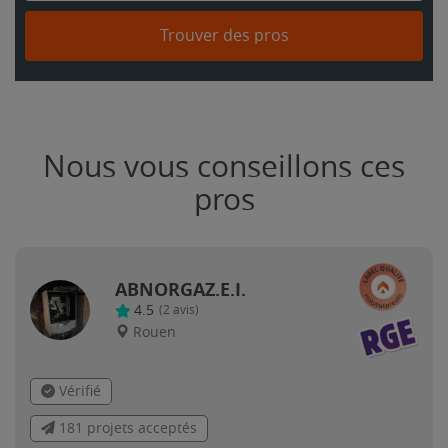
Trouver des pros
Nous vous conseillons ces
pros
ABNORGAZ.E.I.
4.5
(
2
avis)
Rouen
Vérifié
181 projets acceptés